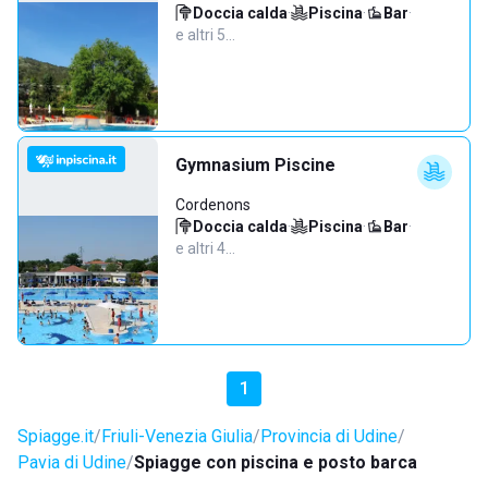
Doccia calda
·
Piscina
·
Bar
·
e altri 5…
Gymnasium Piscine
Cordenons
Doccia calda
·
Piscina
·
Bar
·
e altri 4…
1
Spiagge.it
Friuli-Venezia Giulia
Provincia di Udine
Pavia di Udine
Spiagge con piscina e posto barca