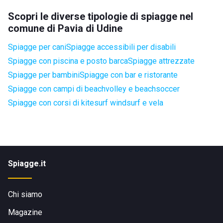
Scopri le diverse tipologie di spiagge nel
comune di Pavia di Udine
Spiagge per cani
Spiagge accessibili per disabili
Spiagge con piscina e posto barca
Spiagge attrezzate
Spiagge per bambini
Spiagge con bar e ristorante
Spiagge con campi di beachvolley e beachsoccer
Spiagge con corsi di kitesurf windsurf e vela
Spiagge.it
Chi siamo
Magazine