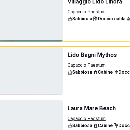
Villaggio Lido Linora
Capaccio Paestum
Sabbiosa
·
Doccia calda
·
Lido Bagni Mythos
Capaccio Paestum
Sabbiosa
·
Cabine
·
Docci
Laura Mare Beach
Capaccio Paestum
Sabbiosa
·
Cabine
·
Docci