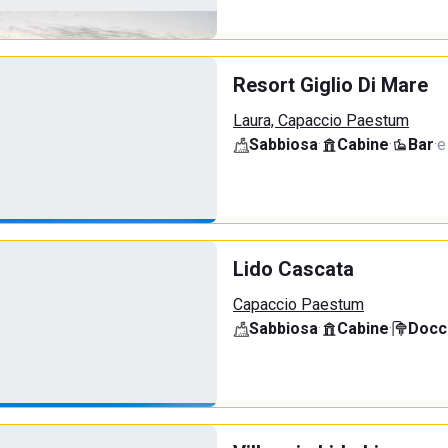
Resort Giglio Di Mare
Laura, Capaccio Paestum
Sabbiosa
·
Cabine
·
Bar
·
e
Lido Cascata
Capaccio Paestum
Sabbiosa
·
Cabine
·
Docci