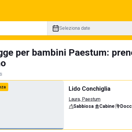
Seleziona date
gge per bambini Paestum: preno
no
ti
nza
Lido Conchiglia
Laura, Paestum
Sabbiosa
·
Cabine
·
Docci