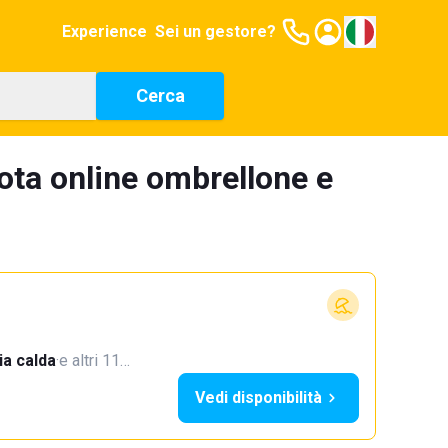
Experience
Sei un gestore?
Cerca
ta online ombrellone e
a calda
·
e altri 11…
Vedi disponibilità