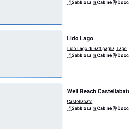
Sabbiosa
·
Cabine
·
Docci
Lido Lago
Lido Lago di Battipaglia, Lago
Sabbiosa
·
Cabine
·
Docci
Well Beach Castellabat
Castellabate
Sabbiosa
·
Cabine
·
Docci