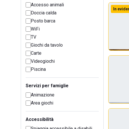
Accesso animali
In evide
Doccia calda
Posto barca
WiFi
TV
Giochi da tavolo
Carte
Videogiochi
Piscina
Servizi per famiglie
Animazione
Area giochi
Accessibilità
Spiaggia accessibile a disabili