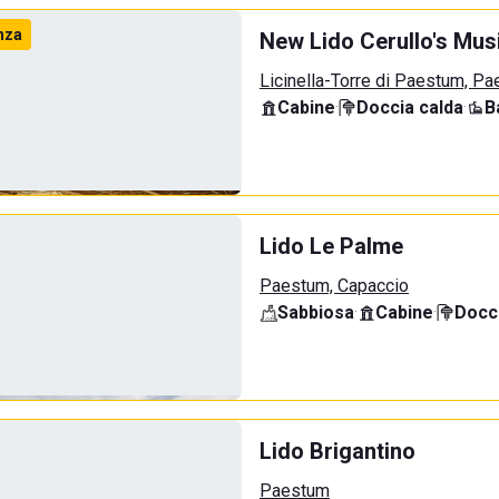
nza
New Lido Cerullo's Musi
Licinella-Torre di Paestum, P
Cabine
·
Doccia calda
·
B
Lido Le Palme
Paestum, Capaccio
Sabbiosa
·
Cabine
·
Docci
Lido Brigantino
Paestum