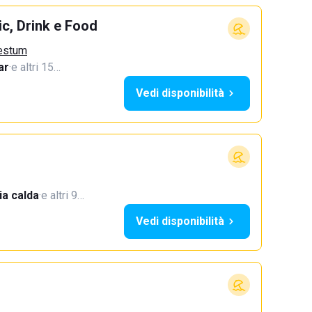
c, Drink e Food
aestum
ar
·
e altri 15…
Vedi disponibilità
a calda
·
e altri 9…
Vedi disponibilità