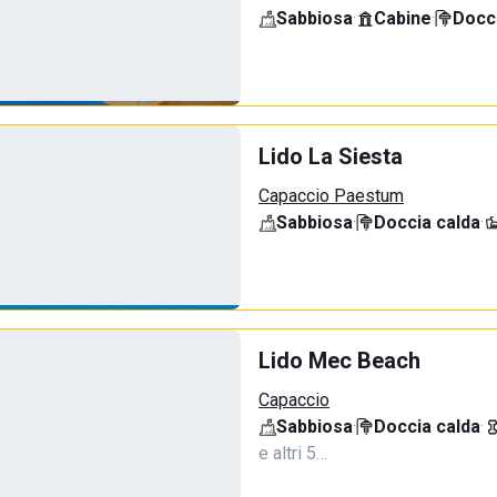
Sabbiosa
·
Cabine
·
Docci
Lido La Siesta
Capaccio Paestum
Sabbiosa
·
Doccia calda
·
Lido Mec Beach
Capaccio
Sabbiosa
·
Doccia calda
·
e altri 5…