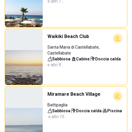
e altri 7…
Waikiki Beach Club
Santa Maria di Castellabate,
Castellabate
Sabbiosa
·
Cabine
·
Doccia calda
·
e altri 9…
Miramare Beach Village
Battipaglia
Sabbiosa
·
Doccia calda
·
Piscina
·
e altri 10…