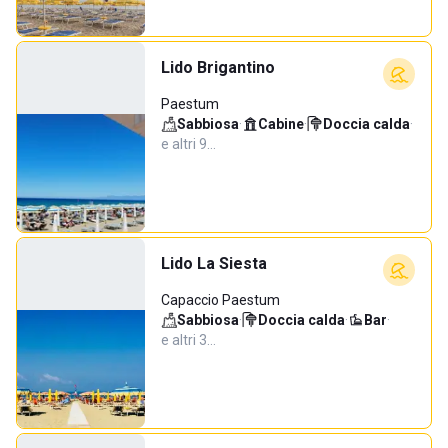
Lido Brigantino
Paestum
Sabbiosa
·
Cabine
·
Doccia calda
·
e altri 9…
Lido La Siesta
Capaccio Paestum
Sabbiosa
·
Doccia calda
·
Bar
·
e altri 3…