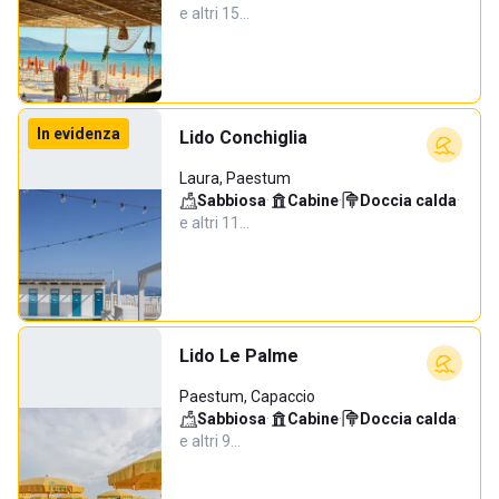
e altri 15…
In evidenza
Lido Conchiglia
Laura, Paestum
Sabbiosa
·
Cabine
·
Doccia calda
·
e altri 11…
Lido Le Palme
Paestum, Capaccio
Sabbiosa
·
Cabine
·
Doccia calda
·
e altri 9…