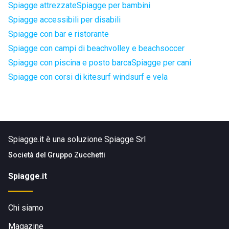
Spiagge attrezzate
Spiagge per bambini
Spiagge accessibili per disabili
Spiagge con bar e ristorante
Spiagge con campi di beachvolley e beachsoccer
Spiagge con piscina e posto barca
Spiagge per cani
Spiagge con corsi di kitesurf windsurf e vela
Spiagge.it è una soluzione Spiagge Srl
Società del
Gruppo Zucchetti
Spiagge.it
Chi siamo
Magazine