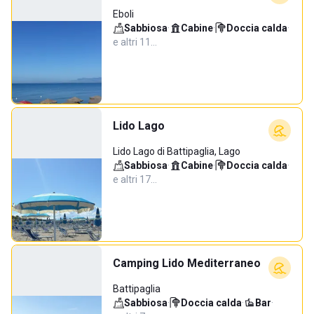
Eboli
Sabbiosa
·
Cabine
·
Doccia calda
·
e altri 11…
Lido Lago
Lido Lago di Battipaglia, Lago
Sabbiosa
·
Cabine
·
Doccia calda
·
e altri 17…
Camping Lido Mediterraneo
Battipaglia
Sabbiosa
·
Doccia calda
·
Bar
·