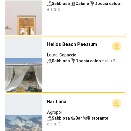
Sabbiosa
·
Cabine
·
Doccia calda
·
e altri 8…
Helios Beach Paestum
Laura, Capaccio
Sabbiosa
·
Doccia calda
·
e altri 3…
Bar Luna
Agropoli
Sabbiosa
·
Bar
·
Ristorante
·
e altri 3…