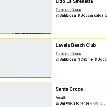
Lido La Sirenetta
Torre del Greco
Sabbiosa
·
Doccia calda
·
Lavela Beach Club
Torre del Greco
Sabbiosa
·
Cabine
·
Docci
Santa Croce
Amalfi
Bar
·
Ristorante
·
e altri 2…