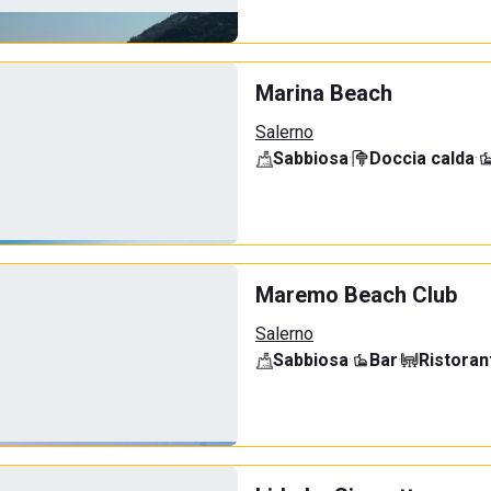
Marina Beach
Salerno
Sabbiosa
·
Doccia calda
·
Maremo Beach Club
Salerno
Sabbiosa
·
Bar
·
Ristoran