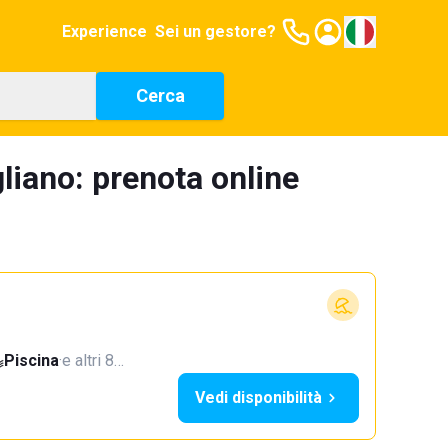
Experience
Sei un gestore?
Cerca
liano: prenota online
Piscina
·
e altri 8…
Vedi disponibilità