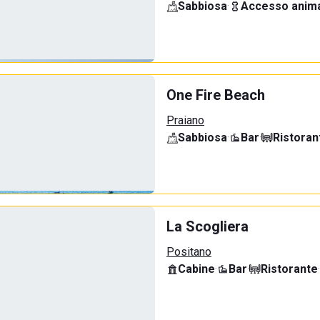
Sabbiosa
·
Accesso anima
One Fire Beach
Praiano
Sabbiosa
·
Bar
·
Ristoran
La Scogliera
Positano
Cabine
·
Bar
·
Ristorante
·