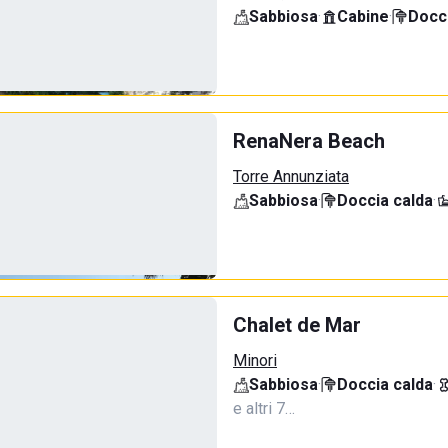
Sabbiosa
·
Cabine
·
Docci
RenaNera Beach
Torre Annunziata
Sabbiosa
·
Doccia calda
·
Chalet de Mar
Minori
Sabbiosa
·
Doccia calda
·
e altri 7…