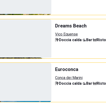
Dreams Beach
Vico Equense
Doccia calda
·
Bar
·
Rist
Euroconca
Conca dei Marini
Doccia calda
·
Bar
·
Rist