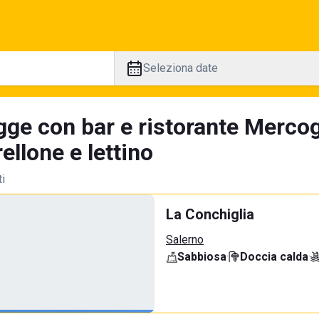
Seleziona date
gge con bar e ristorante Mercog
llone e lettino
ti
La Conchiglia
Salerno
Sabbiosa
·
Doccia calda
·