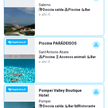
Salerno
Doccia calda
·
Piscina
·
Bar
·
e altri 4…
Piscina PARÁDEISOS
Sant'Antonio Abate
Piscina
·
Accesso animali
·
Bar
·
e altri 4…
Pompei Valley Boutique
Hotel
Pompei
Doccia calda
·
Bar
·
Ristorante
·