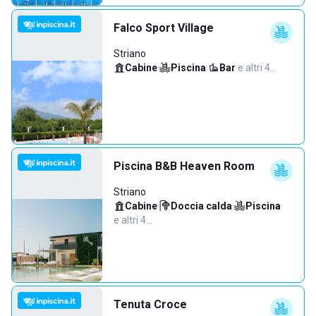
Falco Sport Village
Striano
Cabine
·
Piscina
·
Bar
·
e altri 4…
Piscina B&B Heaven Room
Striano
Cabine
·
Doccia calda
·
Piscina
·
e altri 4…
Tenuta Croce