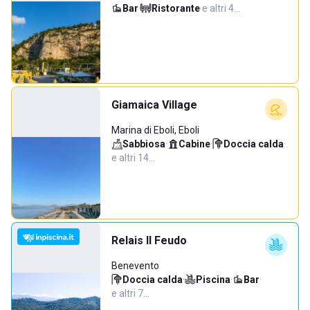
Bar
·
Ristorante
·
e altri 4…
Giamaica Village
Marina di Eboli, Eboli
Sabbiosa
·
Cabine
·
Doccia calda
·
e altri 14…
Relais Il Feudo
Benevento
Doccia calda
·
Piscina
·
Bar
·
e altri 7…