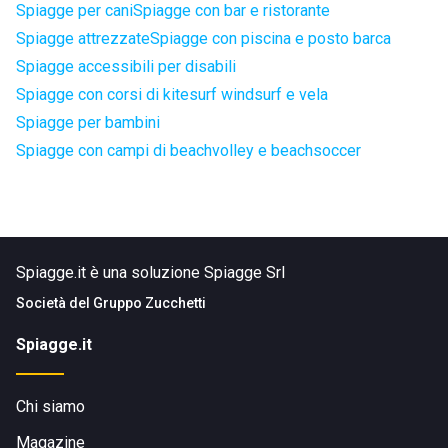
Spiagge per cani
Spiagge con bar e ristorante
Spiagge attrezzate
Spiagge con piscina e posto barca
Spiagge accessibili per disabili
Spiagge con corsi di kitesurf windsurf e vela
Spiagge per bambini
Spiagge con campi di beachvolley e beachsoccer
Spiagge.it è una soluzione Spiagge Srl
Società del
Gruppo Zucchetti
Spiagge.it
Chi siamo
Magazine