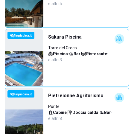
e altri 5…
Sakura Piscina
Torre del Greco
Piscina
·
Bar
·
Ristorante
·
e altri 3…
Pietreionne Agriturismo
Ponte
Cabine
·
Doccia calda
·
Bar
·
e altri 8…