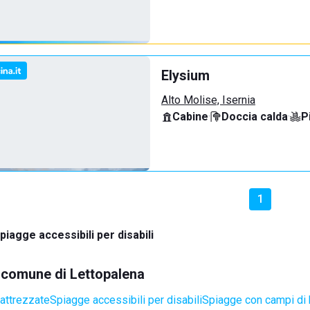
Elysium
Alto Molise, Isernia
Cabine
·
Doccia calda
·
P
1
piagge accessibili per disabili
l comune di Lettopalena
attrezzate
Spiagge accessibili per disabili
Spiagge con campi di