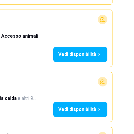
Accesso animali
·
Vedi disponibilità
a calda
·
e altri 9…
Vedi disponibilità