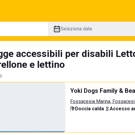
Seleziona date
ge accessibili per disabili Let
llone e lettino
ti
Yoki Dogs Family & Be
Fossacesia Marina, Fossacesi
Doccia calda
·
Accesso an