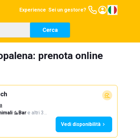
Experience
Sei un gestore?
Cerca
topalena: prenota online
ach
a
imali
·
Bar
·
e altri 3…
Vedi disponibilità