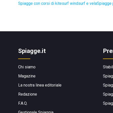
Spiagge con corsi di kitesurf windsurf e vela
Spiagge 
Spiagge.it
Pre
Chi siamo
Stabi
Magazine
Spiag
La nostra linea editoriale
Spiag
Redazione
Spiag
F.A.Q.
Spiag
Gestionale Spiaggia