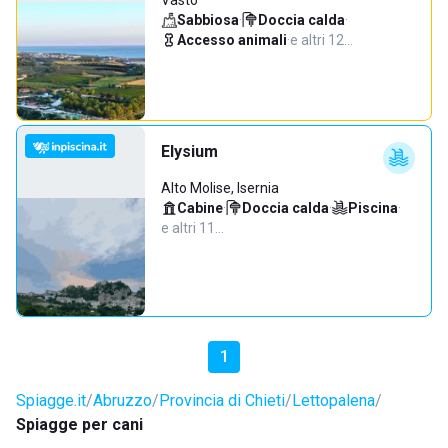
Vasto
Sabbiosa
·
Doccia calda
·
Accesso animali
·
e altri 12…
Elysium
Alto Molise, Isernia
Cabine
·
Doccia calda
·
Piscina
·
e altri 11…
1
Spiagge.it
Abruzzo
Provincia di Chieti
Lettopalena
Spiagge per cani