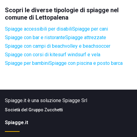
Scopri le diverse tipologie di spiagge nel
comune di Lettopalena
Spiagge accessibili per disabili
Spiagge per cani
Spiagge con bar e ristorante
Spiagge attrezzate
Spiagge con campi di beachvolley e beachsoccer
Spiagge con corsi di kitesurf windsurf e vela
Spiagge per bambini
Spiagge con piscina e posto barca
Spiagge.it è una soluzione Spiagge Srl
Società del
Gruppo Zucchetti
Spiagge.it