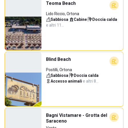
Teoma Beach
Lido Riccio, Ortona
Sabbiosa
·
Cabine
·
Doccia calda
·
e altri 11…
Blind Beach
Postilli, Ortona
Sabbiosa
·
Doccia calda
·
Accesso animali
·
e altri 8…
Bagni Vistamare - Grotta del
Saraceno