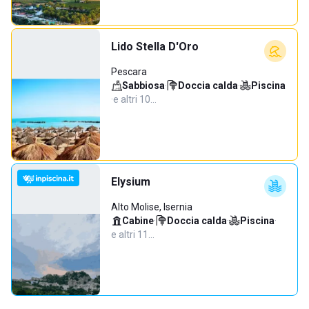
Lido Stella D'Oro
Pescara
Sabbiosa
·
Doccia calda
·
Piscina
·
e altri 10…
Elysium
Alto Molise, Isernia
Cabine
·
Doccia calda
·
Piscina
·
e altri 11…