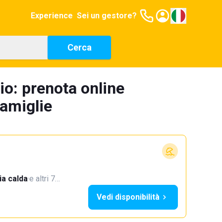
Experience
Sei un gestore?
Cerca
io: prenota online
famiglie
a calda
·
e altri 7…
Vedi disponibilità