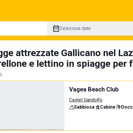
Seleziona date
ge attrezzate Gallicano nel Laz
llone e lettino in spiagge per 
ti
Vagea Beach Club
Castel Gandolfo
Sabbiosa
·
Cabine
·
Docci