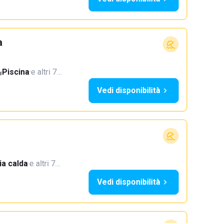
a
Piscina
·
e altri 7…
Vedi disponibilità
a calda
·
e altri 7…
Vedi disponibilità