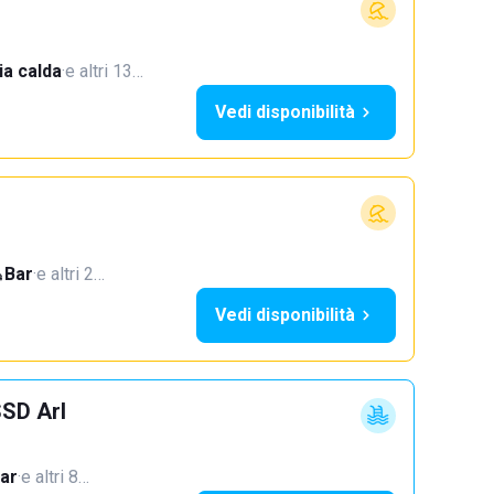
a calda
·
e altri 13…
Vedi disponibilità
Bar
·
e altri 2…
Vedi disponibilità
SSD Arl
ar
·
e altri 8…