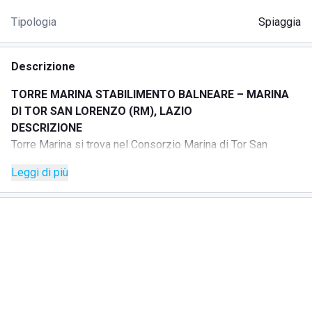
Tipologia
Spiaggia
Descrizione
TORRE MARINA STABILIMENTO BALNEARE – MARINA
DI TOR SAN LORENZO (RM), LAZIO
DESCRIZIONE
Torre Marina si trova nel Consorzio Marina di Tor San
Lorenzo, ad Ardea. Un elegante vialetto d’accesso conduce
Leggi di più
alla spiaggia e all’annesso ristorante storico con terrazza
vista mare, ideale per godersi il tramonto.
La proposta include punti di ristoro in riva al mare come El
Chiringuito, attività ed eventi anche serali e servizi pratici
per chi ama vivere la spiaggia in modo attivo, come
rimessaggio per canoe, natanti e tavole e parcheggio bici.
La postazione comprende ombrellone e due lettini, con
prenotazione consigliata per l’accesso e assistenza del
personale in postazione per l’apertura dell’ombrellone.