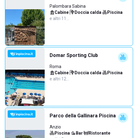
Palombara Sabina
Cabine
·
Doccia calda
·
Piscina
·
e altri 11…
Domar Sporting Club
Roma
Cabine
·
Doccia calda
·
Piscina
·
e altri 12…
Parco della Gallinara Piscina
Anzio
Piscina
·
Bar
·
Ristorante
·