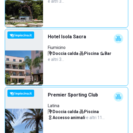
e altri 3…
Hotel Isola Sacra
Fiumicino
Doccia calda
·
Piscina
·
Bar
·
e altri 3…
Premier Sporting Club
Latina
Doccia calda
·
Piscina
·
Accesso animali
·
e altri 11…