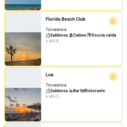
Florida Beach Club
Torvaianica
Sabbiosa
·
Cabine
·
Doccia calda
·
e altri 8…
Lua
Torvaianica
Sabbiosa
·
Bar
·
Ristorante
·
e altri 2…