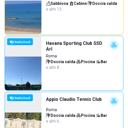
Sabbiosa
·
Cabine
·
Doccia calda
·
e altri 13…
Havana Sporting Club SSD
Arl
Roma
Doccia calda
·
Piscina
·
Bar
·
e altri 8…
Appio Claudio Tennis Club
Roma
Doccia calda
·
Piscina
·
Bar
·
e altri 6…