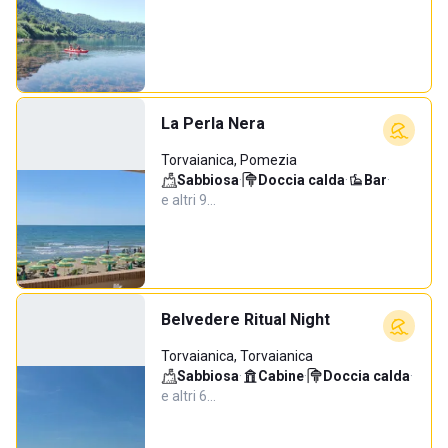
La Perla Nera
Torvaianica, Pomezia
Sabbiosa
·
Doccia calda
·
Bar
·
e altri 9…
Belvedere Ritual Night
Torvaianica, Torvaianica
Sabbiosa
·
Cabine
·
Doccia calda
·
e altri 6…