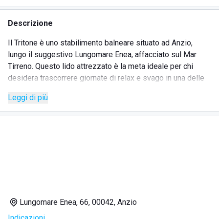
Descrizione
Il Tritone è uno stabilimento balneare situato ad Anzio,
lungo il suggestivo Lungomare Enea, affacciato sul Mar
Tirreno. Questo lido attrezzato è la meta ideale per chi
desidera trascorrere giornate di relax e svago in una delle
località balneari più affascinanti del litorale laziale, famosa
Leggi di più
per le sue spiagge e la sua atmosfera unica.
Rinomato per l’ospitalità e i servizi di qualità, il Tritone offre
un ambiente accogliente e curato, perfetto per famiglie,
coppie e gruppi di amici. Con la sua posizione privilegiata
fronte mare, consente di godere di splendide viste e di
un’esperienza completa tra comfort, buona cucina e
momenti di puro relax
Lungomare Enea, 66, 00042, Anzio
SERVIZI OFFERTI
Indicazioni