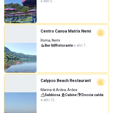
e altri 5…
Centro Canoa Matrix Nemi
Roma, Nemi
Bar
·
Ristorante
·
e altri 7…
Calypso Beach Restaurant
Marina di Ardea, Ardea
Sabbiosa
·
Cabine
·
Doccia calda
·
e altri 12…