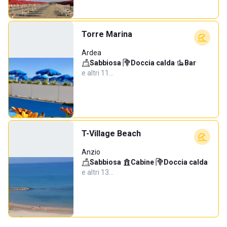
Torre Marina
Ardea
Sabbiosa
·
Doccia calda
·
Bar
·
e altri 11…
T-Village Beach
Anzio
Sabbiosa
·
Cabine
·
Doccia calda
·
e altri 13…