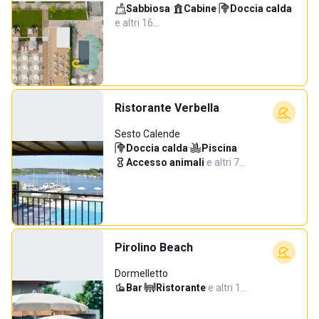
Sabbiosa
·
Cabine
·
Doccia calda
·
e altri 16…
Ristorante Verbella
Sesto Calende
Doccia calda
·
Piscina
·
Accesso animali
·
e altri 7…
Pirolino Beach
Dormelletto
Bar
·
Ristorante
·
e altri 1…