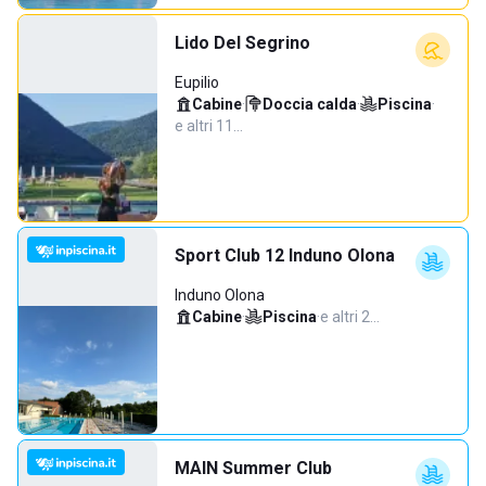
Lido Del Segrino
Eupilio
Cabine
·
Doccia calda
·
Piscina
·
e altri 11…
Sport Club 12 Induno Olona
Induno Olona
Cabine
·
Piscina
·
e altri 2…
MAIN Summer Club