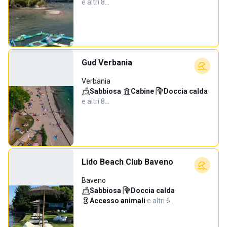
e altri 8…
Gud Verbania
Verbania
Sabbiosa
·
Cabine
·
Doccia calda
·
e altri 8…
Lido Beach Club Baveno
Baveno
Sabbiosa
·
Doccia calda
·
Accesso animali
·
e altri 6…