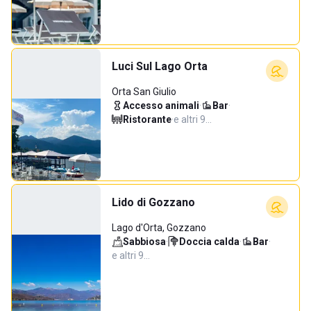
Luci Sul Lago Orta
Orta San Giulio
Accesso animali
·
Bar
·
Ristorante
·
e altri 9…
Lido di Gozzano
Lago d'Orta, Gozzano
Sabbiosa
·
Doccia calda
·
Bar
·
e altri 9…