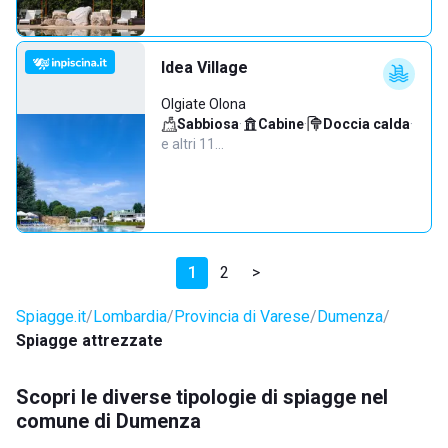
Idea Village
Olgiate Olona
Sabbiosa
·
Cabine
·
Doccia calda
·
e altri 11…
1
2
>
Spiagge.it
Lombardia
Provincia di Varese
Dumenza
Spiagge attrezzate
Scopri le diverse tipologie di spiagge nel
comune di Dumenza