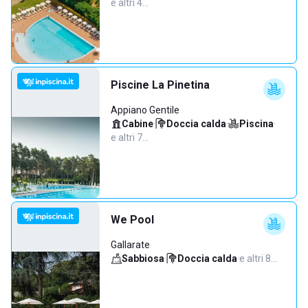
e altri 4…
Piscine La Pinetina
Appiano Gentile
Cabine
·
Doccia calda
·
Piscina
·
e altri 7…
We Pool
Gallarate
Sabbiosa
·
Doccia calda
·
e altri 8…