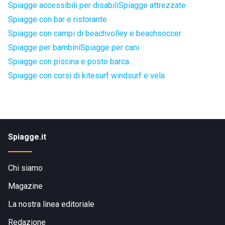
Spiagge accessibili per disabili
Spiagge attrezzate
Spiagge con bar e ristorante
Spiagge con campi di beachvolley e beachsoccer
Spiagge per bambini
Spiagge per cani
Spiagge con piscina e posto barca
Spiagge con corsi di kitesurf windsurf e vela
Spiagge.it
Chi siamo
Magazine
La nostra linea editoriale
Redazione