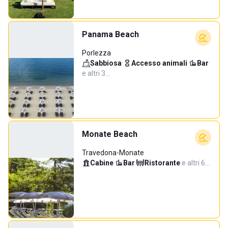
Panama Beach
Porlezza
Sabbiosa
·
Accesso animali
·
Bar
·
e altri 3…
Monate Beach
Travedona-Monate
Cabine
·
Bar
·
Ristorante
·
e altri 6…