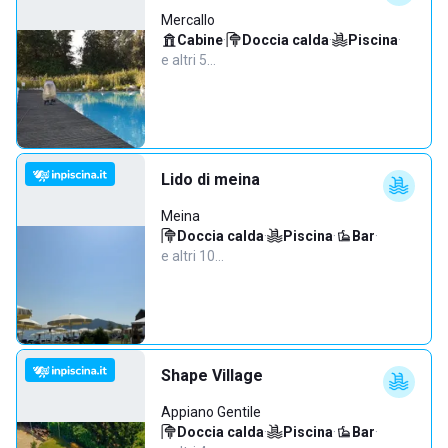
Mercallo
Cabine
·
Doccia calda
·
Piscina
·
e altri 5…
Lido di meina
Meina
Doccia calda
·
Piscina
·
Bar
·
e altri 10…
Shape Village
Appiano Gentile
Doccia calda
·
Piscina
·
Bar
·