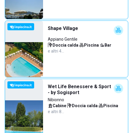
Shape Village
Appiano Gentile
Doccia calda
·
Piscina
·
Bar
·
e altri 4…
Wet Life Benessere & Sport
- by Sogisport
Nibionno
Cabine
·
Doccia calda
·
Piscina
·
e altri 8…