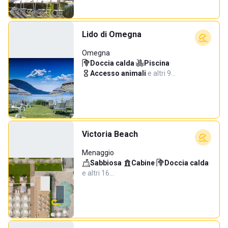
Lido di Omegna
Omegna
Doccia calda
·
Piscina
·
Accesso animali
·
e altri 9…
Victoria Beach
Menaggio
Sabbiosa
·
Cabine
·
Doccia calda
·
e altri 16…