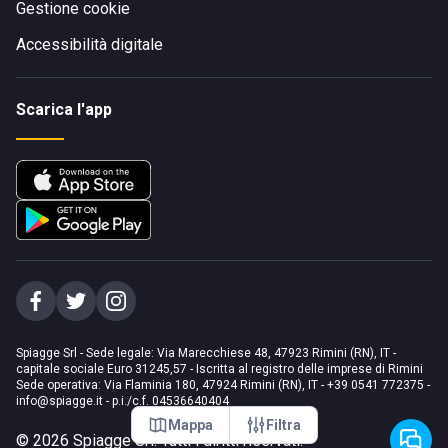
Gestione cookie
Accessibilità digitale
Scarica l'app
Spiagge Srl - Sede legale: Via Marecchiese 48, 47923 Rimini (RN), IT -
capitale sociale Euro 31245,57 - Iscritta al registro delle imprese di Rimini
Sede operativa: Via Flaminia 180, 47924 Rimini (RN), IT
-
+39 0541 772375
-
info@spiagge.it
- p.i./c.f. 04536640404
Mappa
Filtra
©
2026
Spiagge Srl. Tutti i diritti riservati.