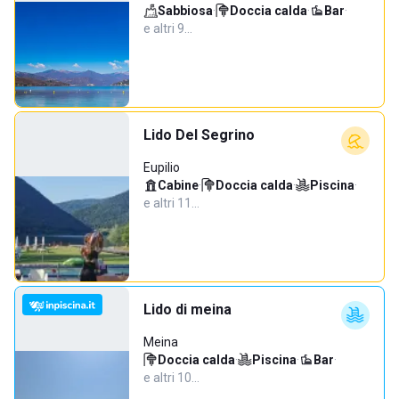
Sabbiosa
·
Doccia calda
·
Bar
·
e altri 9…
Lido Del Segrino
Eupilio
Cabine
·
Doccia calda
·
Piscina
·
e altri 11…
Lido di meina
Meina
Doccia calda
·
Piscina
·
Bar
·
e altri 10…