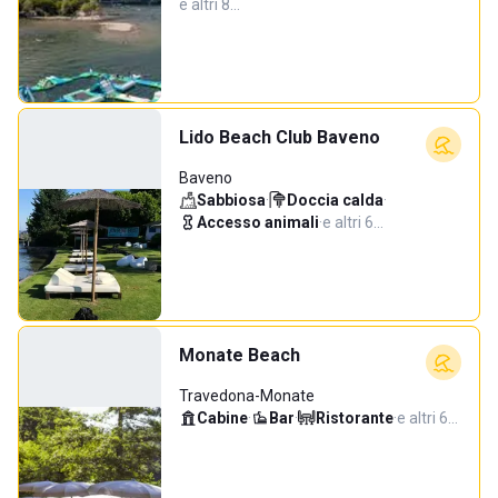
e altri 8…
Lido Beach Club Baveno
Baveno
Sabbiosa
·
Doccia calda
·
Accesso animali
·
e altri 6…
Monate Beach
Travedona-Monate
Cabine
·
Bar
·
Ristorante
·
e altri 6…