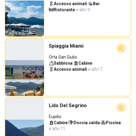
Accesso animali
·
Bar
·
Ristorante
·
e altri 9…
Spiaggia Miami
Orta San Giulio
Sabbiosa
·
Cabine
·
Accesso animali
·
e altri 7…
Lido Del Segrino
Eupilio
Cabine
·
Doccia calda
·
Piscina
·
e altri 11…