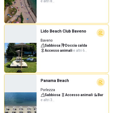
e altri 8…
Lido Beach Club Baveno
Baveno
Sabbiosa
·
Doccia calda
·
Accesso animali
·
e altri 6…
Panama Beach
Porlezza
Sabbiosa
·
Accesso animali
·
Bar
·
e altri 3…