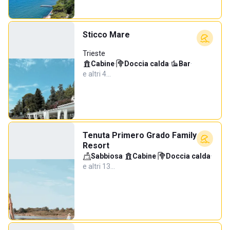
Sticco Mare
Trieste
Cabine
·
Doccia calda
·
Bar
·
e altri 4…
Tenuta Primero Grado Family
Resort
Sabbiosa
·
Cabine
·
Doccia calda
·
e altri 13…