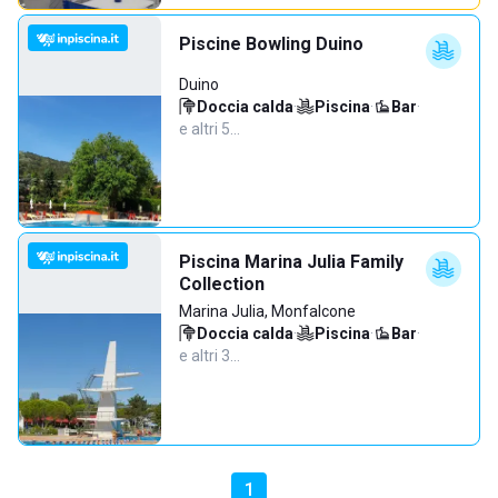
Piscine Bowling Duino
Duino
Doccia calda
·
Piscina
·
Bar
·
e altri 5…
Piscina Marina Julia Family
Collection
Marina Julia, Monfalcone
Doccia calda
·
Piscina
·
Bar
·
e altri 3…
1