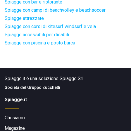
Spiagge con bar e ristorante
Spiagge con campi di beachvolley e beachsoccer
Spiagge attrezzate
Spiagge con corsi di kitesurf windsurf e vela
Spiagge accessibili per disabili
Spiagge con piscina e posto barca
Spiagge.it è una soluzione Spiagge Srl
Società del
Gruppo Zucchetti
Spiagge.it
Chi siamo
Magazine