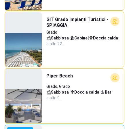
GIT Grado Impianti Turistici -
SPIAGGIA
Grado
Sabbiosa
·
Cabine
·
Doccia calda
·
e altri 22…
Piper Beach
Grado, Grado
Sabbiosa
·
Doccia calda
·
Bar
·
e altri 9…