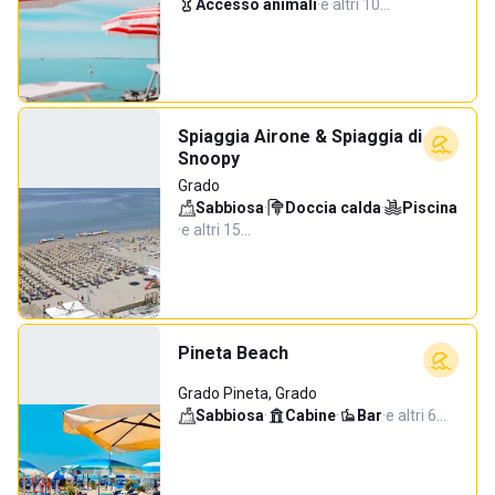
Accesso animali
·
e altri 10…
Spiaggia Airone & Spiaggia di
Snoopy
Grado
Sabbiosa
·
Doccia calda
·
Piscina
·
e altri 15…
Pineta Beach
Grado Pineta, Grado
Sabbiosa
·
Cabine
·
Bar
·
e altri 6…