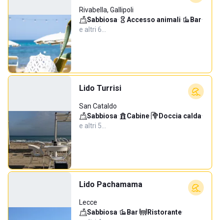
Rivabella, Gallipoli
Sabbiosa
·
Accesso animali
·
Bar
·
e altri 6…
Lido Turrisi
San Cataldo
Sabbiosa
·
Cabine
·
Doccia calda
·
e altri 5…
Lido Pachamama
Lecce
Sabbiosa
·
Bar
·
Ristorante
·