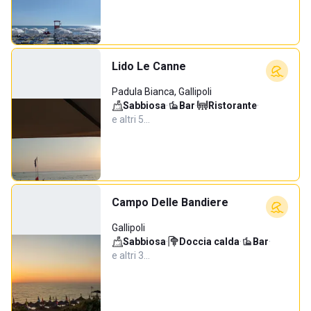
Lido Le Canne
Padula Bianca, Gallipoli
Sabbiosa
·
Bar
·
Ristorante
·
e altri 5…
Campo Delle Bandiere
Gallipoli
Sabbiosa
·
Doccia calda
·
Bar
·
e altri 3…