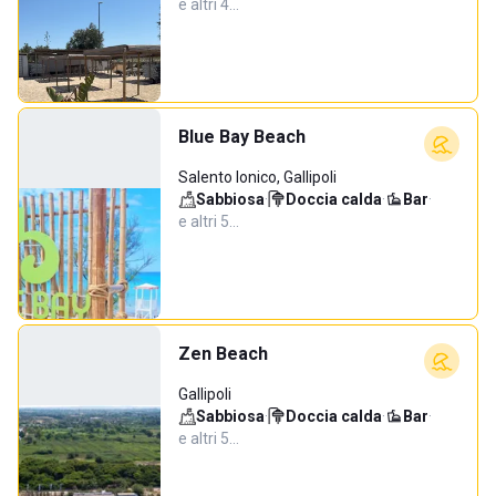
e altri 4…
Blue Bay Beach
Salento Ionico, Gallipoli
Sabbiosa
·
Doccia calda
·
Bar
·
e altri 5…
Zen Beach
Gallipoli
Sabbiosa
·
Doccia calda
·
Bar
·
e altri 5…