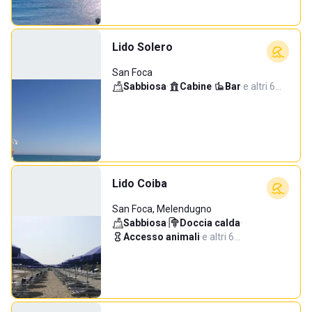
Lido Solero
San Foca
Sabbiosa
·
Cabine
·
Bar
·
e altri 6…
Lido Coiba
San Foca, Melendugno
Sabbiosa
·
Doccia calda
·
Accesso animali
·
e altri 6…