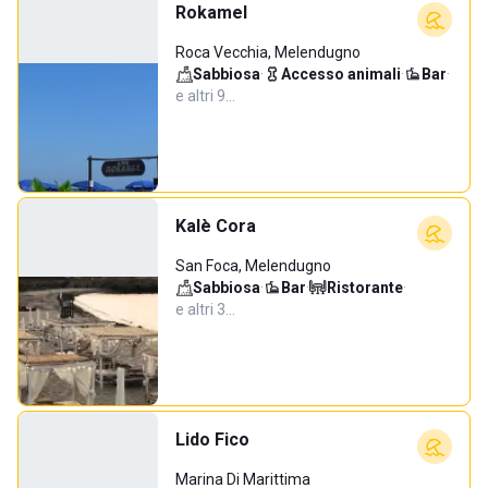
Rokamel
Roca Vecchia, Melendugno
Sabbiosa
·
Accesso animali
·
Bar
·
e altri 9…
Kalè Cora
San Foca, Melendugno
Sabbiosa
·
Bar
·
Ristorante
·
e altri 3…
Lido Fico
Marina Di Marittima