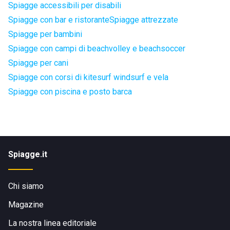
Spiagge accessibili per disabili
Spiagge con bar e ristorante
Spiagge attrezzate
Spiagge per bambini
Spiagge con campi di beachvolley e beachsoccer
Spiagge per cani
Spiagge con corsi di kitesurf windsurf e vela
Spiagge con piscina e posto barca
Spiagge.it
Chi siamo
Magazine
La nostra linea editoriale