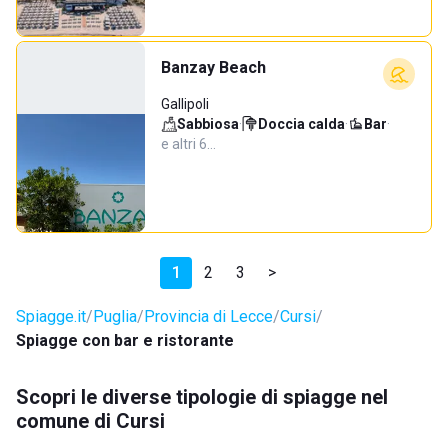
Banzay Beach
Gallipoli
Sabbiosa
·
Doccia calda
·
Bar
·
e altri 6…
1
2
3
>
Spiagge.it
Puglia
Provincia di Lecce
Cursi
Spiagge con bar e ristorante
Scopri le diverse tipologie di spiagge nel
comune di Cursi