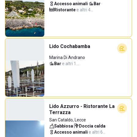
Accesso animali
·
Bar
·
Ristorante
·
e altri 4…
Lido Cochabamba
Marina Di Andrano
Bar
·
e altri 1…
Lido Azzurro - Ristorante La
Terrazza
San Cataldo, Lecce
Sabbiosa
·
Doccia calda
·
Accesso animali
·
e altri 6…