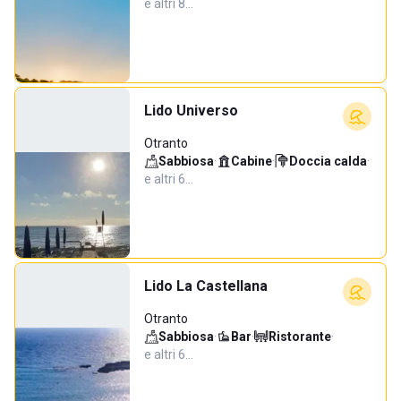
e altri 8…
Lido Universo
Otranto
Sabbiosa
·
Cabine
·
Doccia calda
·
e altri 6…
Lido La Castellana
Otranto
Sabbiosa
·
Bar
·
Ristorante
·
e altri 6…