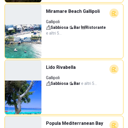
Miramare Beach Gallipoli
Gallipoli
Sabbiosa
·
Bar
·
Ristorante
·
e altri 5…
Lido Rivabella
Gallipoli
Sabbiosa
·
Bar
·
e altri 5…
Popula Mediterranean Bay