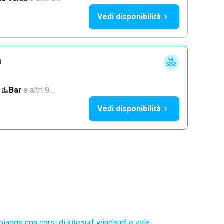
Vedi disponibilità
a
·
Bar
·
e altri 9…
Vedi disponibilità
piagge con corsi di kitesurf windsurf e vela