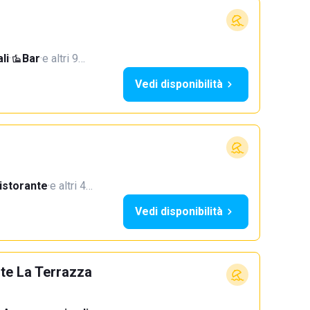
li
·
Bar
·
e altri 9…
Vedi disponibilità
istorante
·
e altri 4…
Vedi disponibilità
nte La Terrazza