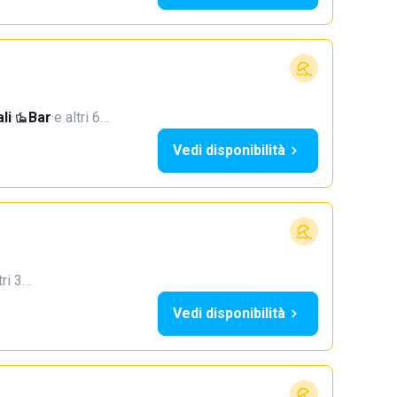
li
·
Bar
·
e altri 6…
Vedi disponibilità
tri 3…
Vedi disponibilità