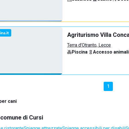
Agriturismo Villa Conc
Terra d’Otranto, Lecce
Piscina
·
Accesso animali
1
per cani
l comune di Cursi
e ristorante
Spiagge attrezzate
Spiagge accessibili per disabili
S