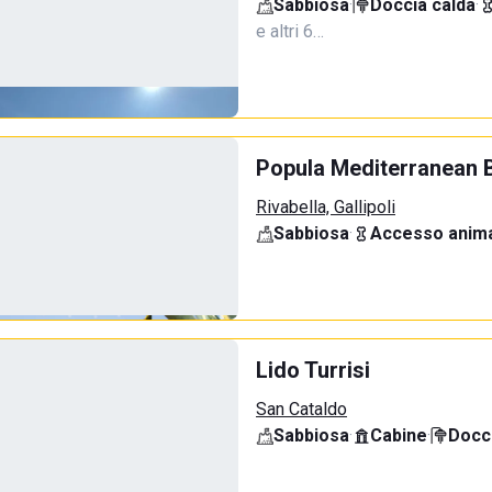
Sabbiosa
·
Doccia calda
·
e altri 6…
Popula Mediterranean 
Rivabella, Gallipoli
Sabbiosa
·
Accesso anima
Lido Turrisi
San Cataldo
Sabbiosa
·
Cabine
·
Docci