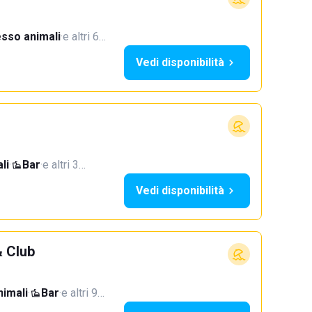
sso animali
·
e altri 6…
Vedi disponibilità
li
·
Bar
·
e altri 3…
Vedi disponibilità
 Club
imali
·
Bar
·
e altri 9…