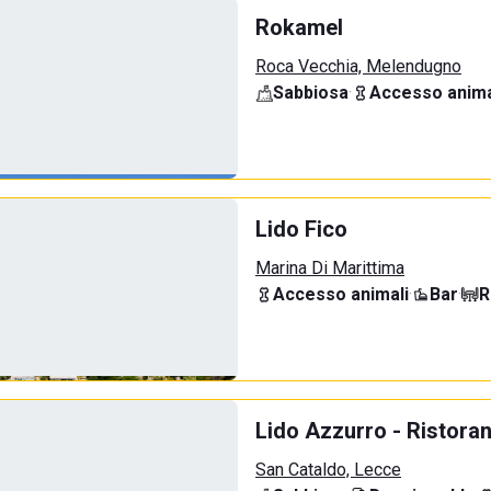
Rokamel
Roca Vecchia, Melendugno
Sabbiosa
·
Accesso anima
Lido Fico
Marina Di Marittima
Accesso animali
·
Bar
·
R
Lido Azzurro - Ristora
San Cataldo, Lecce