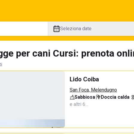
Seleziona date
ge per cani Cursi: prenota onli
ti
Lido Coiba
San Foca, Melendugno
Sabbiosa
·
Doccia calda
·
e altri 6…