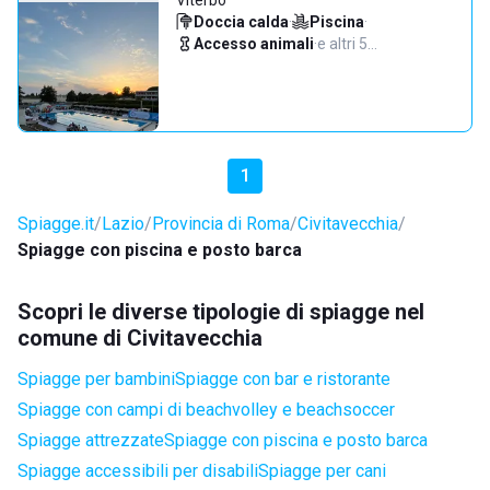
Viterbo
Doccia calda
·
Piscina
·
Accesso animali
·
e altri 5…
1
Spiagge.it
Lazio
Provincia di Roma
Civitavecchia
Spiagge con piscina e posto barca
Scopri le diverse tipologie di spiagge nel
comune di Civitavecchia
Spiagge per bambini
Spiagge con bar e ristorante
Spiagge con campi di beachvolley e beachsoccer
Spiagge attrezzate
Spiagge con piscina e posto barca
Spiagge accessibili per disabili
Spiagge per cani