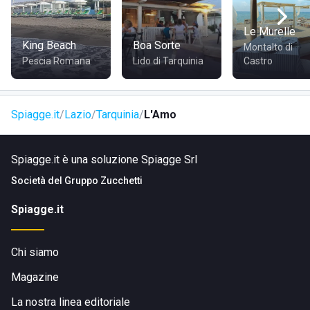
pubblici, diverse linee di autobus collegano Tarquinia con le
principali città della regione. Lo stabilimento si trova a
Le Murelle
breve distanza dal centro di Tarquinia, consentendo di
King Beach
Boa Sorte
Montalto di
raggiungerlo comodamente anche a piedi o in bicicletta.
Pescia Romana
Lido di Tarquinia
Castro
Visita il sito di
L'Amo
Spiagge.it
Lazio
Tarquinia
L'Amo
Spiagge.it è una soluzione Spiagge Srl
Società del
Gruppo Zucchetti
Spiagge.it
Chi siamo
Magazine
La nostra linea editoriale