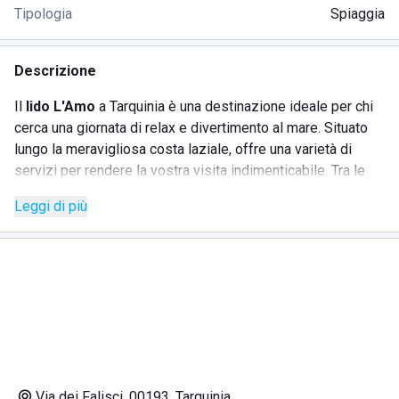
Tipologia
Spiaggia
Descrizione
Il
lido L'Amo
a Tarquinia è una destinazione ideale per chi
cerca una giornata di relax e divertimento al mare. Situato
lungo la meravigliosa costa laziale, offre una varietà di
servizi per rendere la vostra visita indimenticabile. Tra le
caratteristiche principali del lido, il noleggio di lettini e
Leggi di più
ombrelloni permette di godere del sole e del mare in totale
comfort. Inoltre, L'Amo si distingue per la sua accogliente
area relax, perfetta per chi desidera trovare un angolo di
tranquillità.
SERVIZI
Noleggio lettini e ombrelloni
Via dei Falisci, 00193, Tarquinia