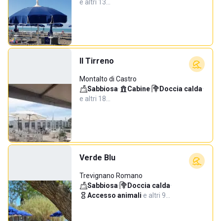
e altri 13…
Il Tirreno
Montalto di Castro
Sabbiosa
·
Cabine
·
Doccia calda
·
e altri 18…
Verde Blu
Trevignano Romano
Sabbiosa
·
Doccia calda
·
Accesso animali
·
e altri 9…