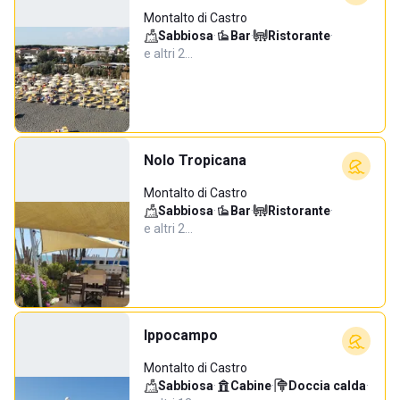
Montalto di Castro
Sabbiosa
·
Bar
·
Ristorante
·
e altri 2…
Nolo Tropicana
Montalto di Castro
Sabbiosa
·
Bar
·
Ristorante
·
e altri 2…
Ippocampo
Montalto di Castro
Sabbiosa
·
Cabine
·
Doccia calda
·