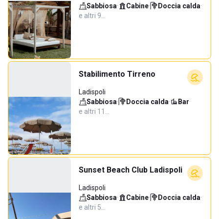
Sabbiosa
·
Cabine
·
Doccia calda
·
e altri 9…
Stabilimento Tirreno
Ladispoli
Sabbiosa
·
Doccia calda
·
Bar
·
e altri 11…
Sunset Beach Club Ladispoli
Ladispoli
Sabbiosa
·
Cabine
·
Doccia calda
·
e altri 5…