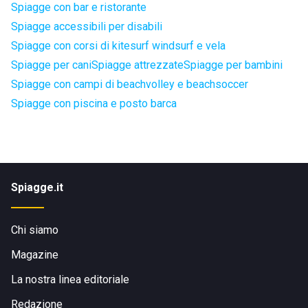
Spiagge con bar e ristorante
Spiagge accessibili per disabili
Spiagge con corsi di kitesurf windsurf e vela
Spiagge per cani
Spiagge attrezzate
Spiagge per bambini
Spiagge con campi di beachvolley e beachsoccer
Spiagge con piscina e posto barca
Spiagge.it
Chi siamo
Magazine
La nostra linea editoriale
Redazione