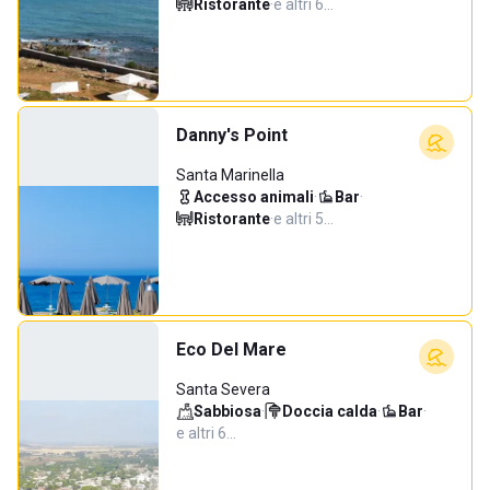
Ristorante
·
e altri 6…
Danny's Point
Santa Marinella
Accesso animali
·
Bar
·
Ristorante
·
e altri 5…
Eco Del Mare
Santa Severa
Sabbiosa
·
Doccia calda
·
Bar
·
e altri 6…