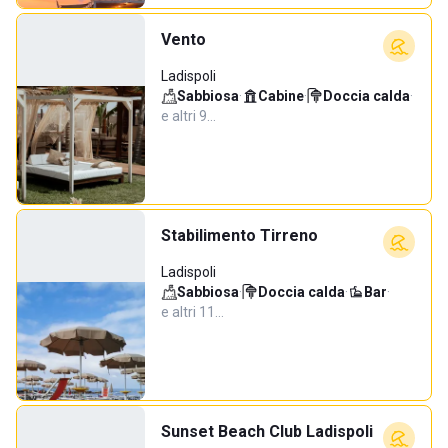
Vento
Ladispoli
Sabbiosa
·
Cabine
·
Doccia calda
·
e altri 9…
Stabilimento Tirreno
Ladispoli
Sabbiosa
·
Doccia calda
·
Bar
·
e altri 11…
Sunset Beach Club Ladispoli