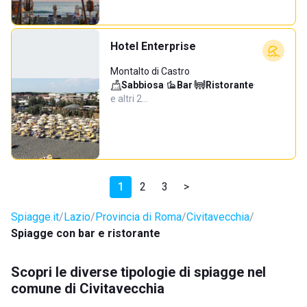
Hotel Enterprise
Montalto di Castro
Sabbiosa
·
Bar
·
Ristorante
·
e altri 2…
1
2
3
>
Spiagge.it
Lazio
Provincia di Roma
Civitavecchia
Spiagge con bar e ristorante
Scopri le diverse tipologie di spiagge nel
comune di Civitavecchia