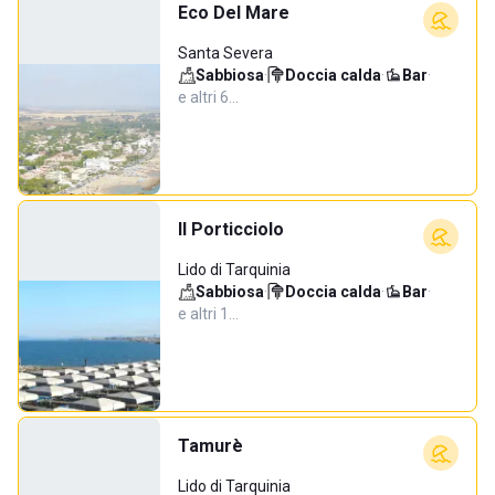
Eco Del Mare
Santa Severa
Sabbiosa
·
Doccia calda
·
Bar
·
e altri 6…
Il Porticciolo
Lido di Tarquinia
Sabbiosa
·
Doccia calda
·
Bar
·
e altri 1…
Tamurè
Lido di Tarquinia