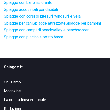
Spiagge con bar e ristorante
Spiagge accessibili per disabili
Spiagge con corsi di kitesurf windsurf e vela
Spiagge per cani
Spiagge attrezzate
Spiagge per bambini
Spiagge con campi di beachvolley e beachsoccer
Spiagge con piscina e posto barca
Spiagge.it
Chi siamo
Magazine
La nostra linea editoriale
Redazione