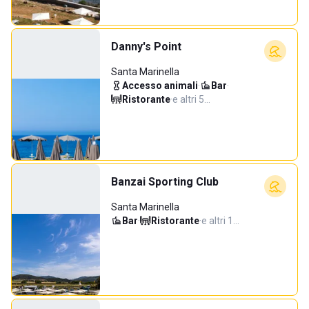
Danny's Point
Santa Marinella
Accesso animali
·
Bar
·
Ristorante
·
e altri 5…
Banzai Sporting Club
Santa Marinella
Bar
·
Ristorante
·
e altri 1…