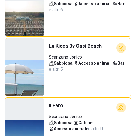
Sabbiosa
·
Accesso animali
·
Bar
·
e altri 6…
La Kicca By Oasi Beach
Scanzano Jonico
Sabbiosa
·
Accesso animali
·
Bar
·
e altri 5…
Il Faro
Scanzano Jonico
Sabbiosa
·
Cabine
·
Accesso animali
·
e altri 10…