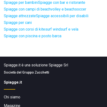
Spiagge per bambini
Spiagge con bar e ristorante
Spiagge con campi di beachvolley e beachsoccer
Spiagge attrezzate
Spiagge accessibili per disabili
Spiagge per cani
Spiagge con corsi di kitesurf windsurf e vela
Spiagge con piscina e posto barca
Spiagge.it è una soluzione Spiagge Srl
Società del
Gruppo Zucchetti
Spiagge.it
Chi siamo
Magazine