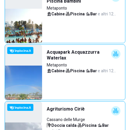
Piscina Bambini
Metaponto
Cabine
·
Piscina
·
Bar
·
e altri 12…
Acquapark Acquazzurra
Waterlax
Metaponto
Cabine
·
Piscina
·
Bar
·
e altri 12…
Agriturismo Ciriè
Cassano delle Murge
Doccia calda
·
Piscina
·
Bar
·