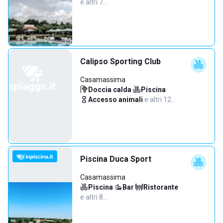
e altri 7…
Calipso Sporting Club
Casamassima
Doccia calda
·
Piscina
·
Accesso animali
·
e altri 12…
Piscina Duca Sport
Casamassima
Piscina
·
Bar
·
Ristorante
·
e altri 8…