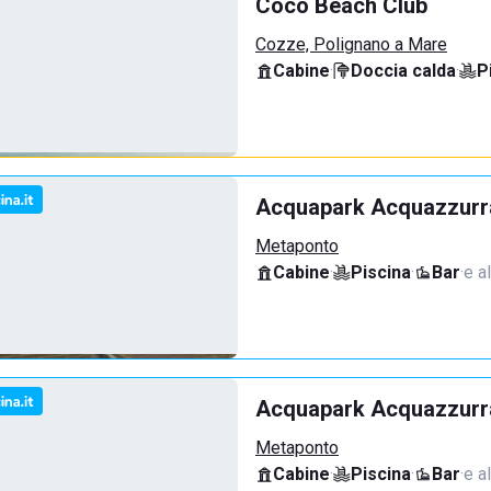
Coco Beach Club
Cozze, Polignano a Mare
Cabine
·
Doccia calda
·
P
Acquapark Acquazzurra
Metaponto
Cabine
·
Piscina
·
Bar
·
e a
Acquapark Acquazzurra
Metaponto
Cabine
·
Piscina
·
Bar
·
e a