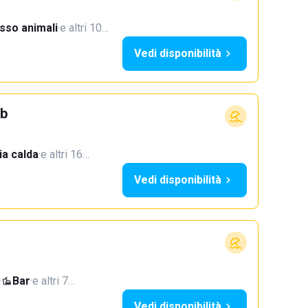
sso animali
·
e altri 10…
Vedi disponibilità
ub
a calda
·
e altri 16…
Vedi disponibilità
·
Bar
·
e altri 7…
Vedi disponibilità