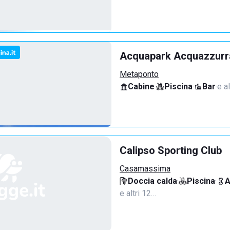
Acquapark Acquazzurr
Metaponto
Cabine
·
Piscina
·
Bar
·
e a
Calipso Sporting Club
Casamassima
Doccia calda
·
Piscina
·
A
e altri 12…