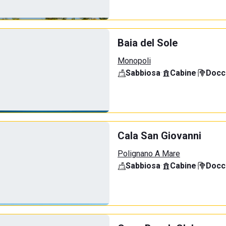
Baia del Sole
Monopoli
Sabbiosa
·
Cabine
·
Docci
Cala San Giovanni
Polignano A Mare
Sabbiosa
·
Cabine
·
Docci