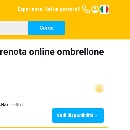
Experience
Sei un gestore?
Cerca
prenota online ombrellone
Bar
·
e altri 5…
Vedi disponibilità