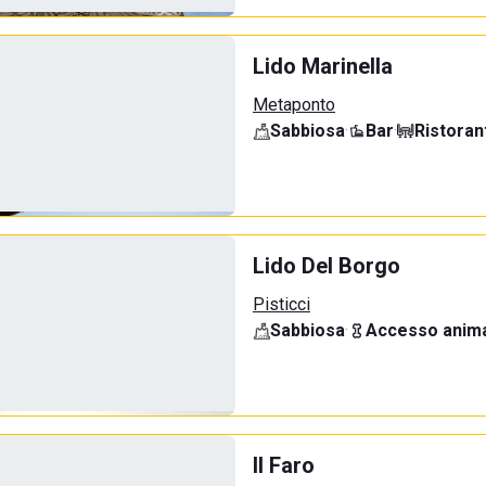
Lido Marinella
Metaponto
Sabbiosa
·
Bar
·
Ristoran
Lido Del Borgo
Pisticci
Sabbiosa
·
Accesso anima
Il Faro