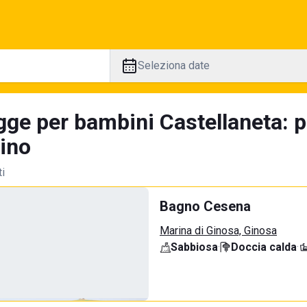
Seleziona date
gge per bambini Castellaneta: 
tino
ti
Bagno Cesena
Marina di Ginosa, Ginosa
Sabbiosa
·
Doccia calda
·