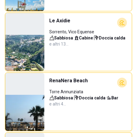
Le Axidie
Sorrento, Vico Equense
Sabbiosa
·
Cabine
·
Doccia calda
·
e altri 13…
RenaNera Beach
Torre Annunziata
Sabbiosa
·
Doccia calda
·
Bar
·
e altri 4…