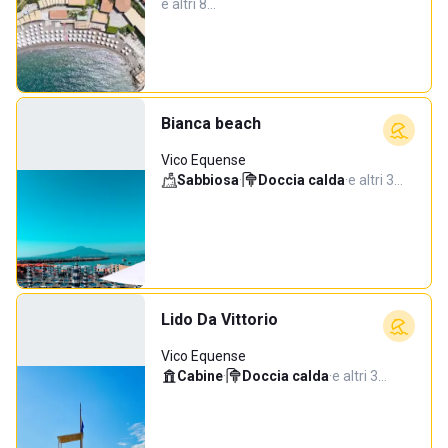
e altri 8…
Bianca beach
Vico Equense
Sabbiosa
·
Doccia calda
·
e altri 3…
Lido Da Vittorio
Vico Equense
Cabine
·
Doccia calda
·
e altri 3…