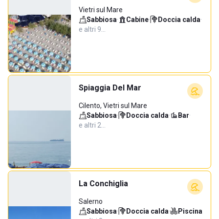
Vietri sul Mare
Sabbiosa
·
Cabine
·
Doccia calda
·
e altri 9…
Spiaggia Del Mar
Cilento, Vietri sul Mare
Sabbiosa
·
Doccia calda
·
Bar
·
e altri 2…
La Conchiglia
Salerno
Sabbiosa
·
Doccia calda
·
Piscina