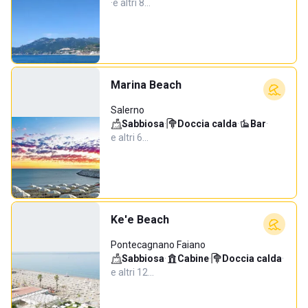
·
e altri 8…
Marina Beach
Salerno
Sabbiosa
·
Doccia calda
·
Bar
·
e altri 6…
Ke'e Beach
Pontecagnano Faiano
Sabbiosa
·
Cabine
·
Doccia calda
·
e altri 12…