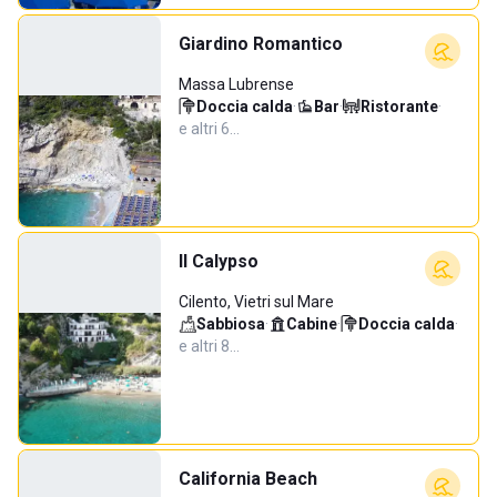
Giardino Romantico
Massa Lubrense
Doccia calda
·
Bar
·
Ristorante
·
e altri 6…
Il Calypso
Cilento, Vietri sul Mare
Sabbiosa
·
Cabine
·
Doccia calda
·
e altri 8…
California Beach