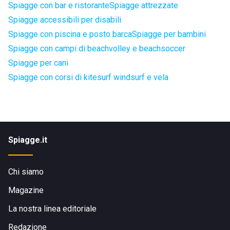
Spiagge con bar e ristorante
Spiagge attrezzate
Spiagge accessibili per disabili
Spiagge con piscina e posto barca
Spiagge per bambini
Spiagge con campi di beachvolley e beachsoccer
Spiagge per cani
Spiagge con corsi di kitesurf windsurf e vela
Spiagge.it
Chi siamo
Magazine
La nostra linea editoriale
Redazione