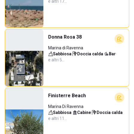
e altri 17…
Donna Rosa 38
Marina di Ravenna
Sabbiosa
·
Doccia calda
·
Bar
·
e altri 5…
Finisterre Beach
Marina Di Ravenna
Sabbiosa
·
Cabine
·
Doccia calda
·
e altri 11…