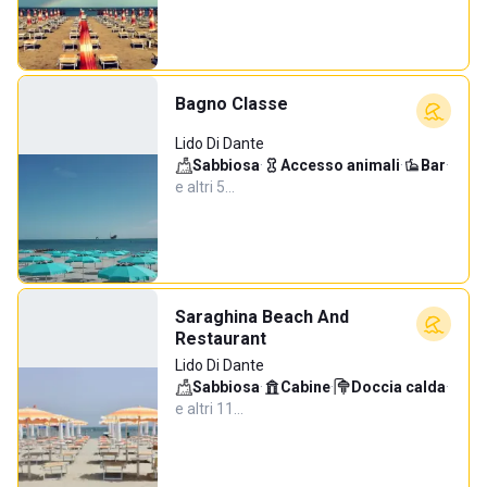
Bagno Classe
Lido Di Dante
Sabbiosa
·
Accesso animali
·
Bar
·
e altri 5…
Saraghina Beach And
Restaurant
Lido Di Dante
Sabbiosa
·
Cabine
·
Doccia calda
·
e altri 11…