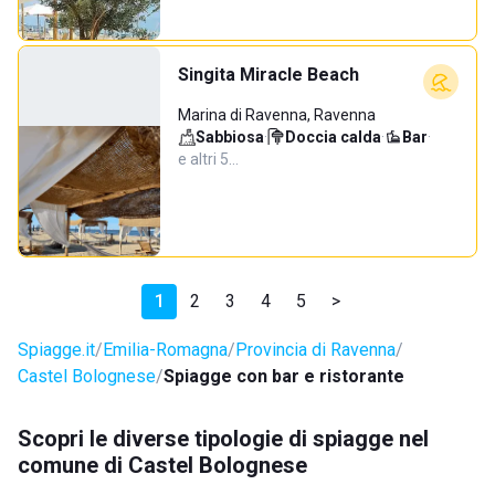
Singita Miracle Beach
Marina di Ravenna, Ravenna
Sabbiosa
·
Doccia calda
·
Bar
·
e altri 5…
1
2
3
4
5
>
Spiagge.it
Emilia-Romagna
Provincia di Ravenna
Castel Bolognese
Spiagge con bar e ristorante
Scopri le diverse tipologie di spiagge nel
comune di Castel Bolognese