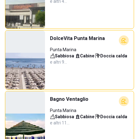
e altri 4…
DolceVita Punta Marina
Punta Marina
Sabbiosa
·
Cabine
·
Doccia calda
·
e altri 9…
Bagno Ventaglio
Punta Marina
Sabbiosa
·
Cabine
·
Doccia calda
·
e altri 11…