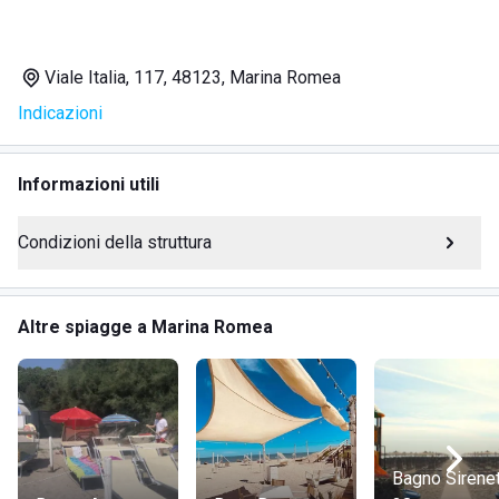
Noleggio windsurf, canoe e paddle board
Campi da beach tennis e beach volley
Viale Italia, 117, 48123, Marina Romea
Attività di yoga, aquagym e jazzercise
Indicazioni
Noleggio biciclette e tender con servizio di pranzo e
cena take away
Wi-Fi gratuito
Informazioni utili
Miniclub Aloha con animazione e feste per bambini
Area cani con 24 ombrelloni riservati
Condizioni della struttura
Servizio carrozzine da spiaggia per disabili
Ampio parcheggio
Lettini regolabili in 3 posizioni e 164 ombrelloni
Altre spiagge a Marina Romea
Ristorante Veranda sul Mare con piatti di pesce,
vegetariani e vegani
Baretto on the beach per cocktail, aperitivi e centrifugati
Eventi privati come compleanni, meeting aziendali e
matrimoni
Bagno Sirene