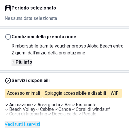
Periodo selezionato
Nessuna data selezionata
Condizioni della prenotazione
Rimborsabile tramite voucher presso Aloha Beach entro
2 giorni dall'inizio della prenotazione
+ Più info
Servizi disponibili
Accesso animali
Spiaggia accessibile a disabili
WiFi
Animazione
Area giochi
Bar
Ristorante
Beach Volley
Cabine
Canoe
Corsi di windsurf
Corsi di kitesurfing
Doccia calda
Pedalò
Posto barca
Giochi da tavolo
Vedi tutti i servizi