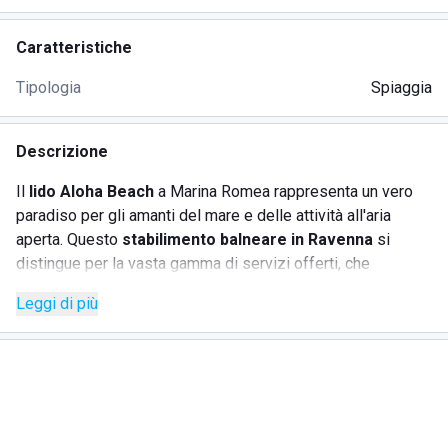
Caratteristiche
Tipologia
Spiaggia
Descrizione
Il
lido Aloha Beach
a Marina Romea rappresenta un vero
paradiso per gli amanti del mare e delle attività all'aria
aperta. Questo
stabilimento balneare in Ravenna
si
distingue per la vasta gamma di servizi offerti, che
spaziano dagli
sport acquatici
come windsurf, canoe e
Leggi di più
paddle board, ai campi da beach tennis e beach volley. Non
mancano attività come yoga, aquagym e jazzercise, per una
vacanza all'insegna del movimento e del divertimento.
SERVIZI