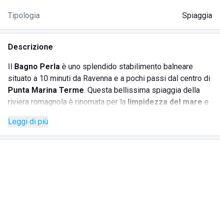
Tipologia
Spiaggia
Descrizione
Il
Bagno Perla
è uno splendido stabilimento balneare
situato a 10 minuti da Ravenna e a pochi passi dal centro di
Punta Marina Terme
. Questa bellissima spiaggia della
riviera romagnola è rinomata per la
limpidezza del mare
e
la cordialità con cui i turisti vengono accolti. Dal Bagno
Leggi di più
Perla è possibile raggiungere a piedi il centro e le varie
strutture ricettive, quali hotel, residence e altri alloggi estivi
adatti alle esigenze di famiglie e ragazzi. Nelle vicinanze si
trovano banche, uffici postali, farmacie, supermercati e
negozi, nonché bar, trattorie e ristoranti che offrono ottimo
cibo.
Il Bagno Perla, privo di barriere architettoniche, è adatto