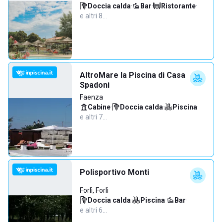
Doccia calda
·
Bar
·
Ristorante
·
e altri 8…
AltroMare la Piscina di Casa
Spadoni
Faenza
Cabine
·
Doccia calda
·
Piscina
·
e altri 7…
Polisportivo Monti
Forlì, Forlì
Doccia calda
·
Piscina
·
Bar
·
e altri 6…