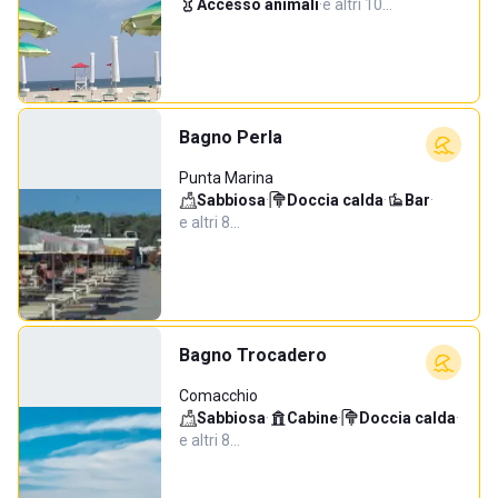
Accesso animali
·
e altri 10…
Bagno Perla
Punta Marina
Sabbiosa
·
Doccia calda
·
Bar
·
e altri 8…
Bagno Trocadero
Comacchio
Sabbiosa
·
Cabine
·
Doccia calda
·
e altri 8…