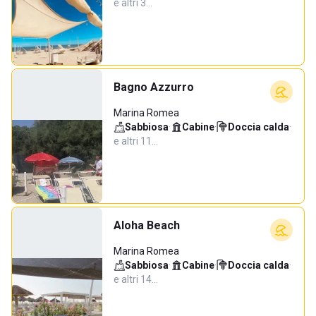
e altri 3…
Bagno Azzurro
Marina Romea
Sabbiosa
·
Cabine
·
Doccia calda
·
e altri 11…
Aloha Beach
Marina Romea
Sabbiosa
·
Cabine
·
Doccia calda
·
e altri 14…