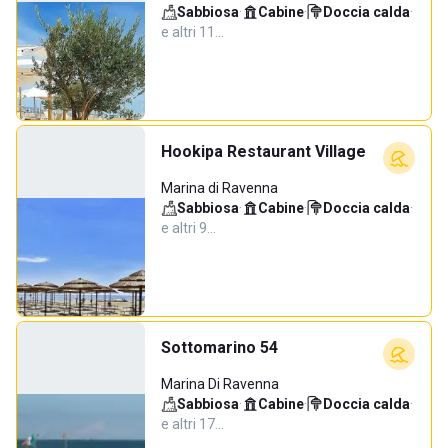
Sabbiosa
·
Cabine
·
Doccia calda
·
e altri 11…
Hookipa Restaurant Village
Marina di Ravenna
Sabbiosa
·
Cabine
·
Doccia calda
·
e altri 9…
Sottomarino 54
Marina Di Ravenna
Sabbiosa
·
Cabine
·
Doccia calda
·
e altri 17…