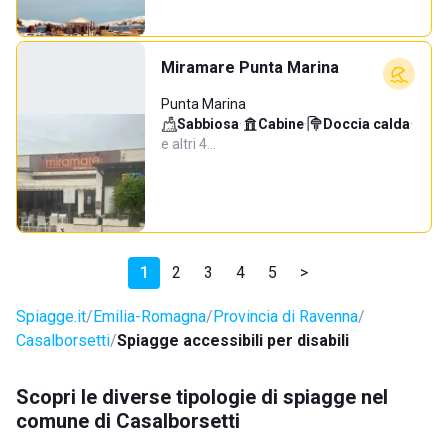
Miramare Punta Marina
Punta Marina
Sabbiosa
·
Cabine
·
Doccia calda
·
e altri 4…
1
2
3
4
5
>
Spiagge.it
Emilia-Romagna
Provincia di Ravenna
Casalborsetti
Spiagge accessibili per disabili
Scopri le diverse tipologie di spiagge nel
comune di Casalborsetti