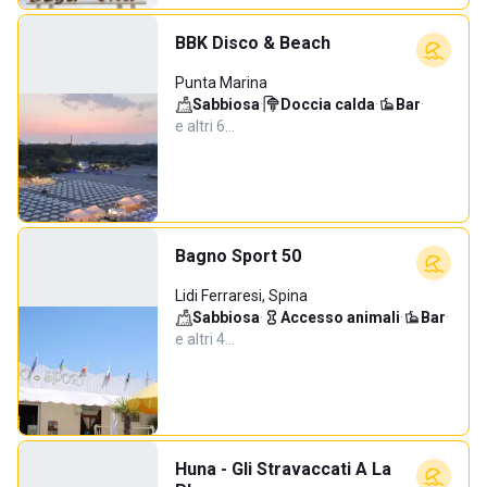
BBK Disco & Beach
Punta Marina
Sabbiosa
·
Doccia calda
·
Bar
·
e altri 6…
Bagno Sport 50
Lidi Ferraresi, Spina
Sabbiosa
·
Accesso animali
·
Bar
·
e altri 4…
Huna - Gli Stravaccati A La