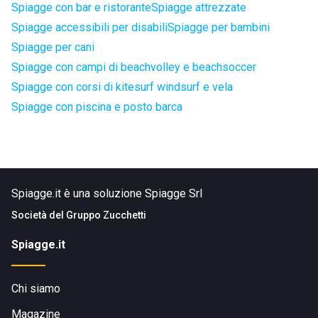
Spiagge con bar e ristorante
Spiagge attrezzate
Spiagge accessibili per disabili
Spiagge per bambini
Spiagge per cani
Spiagge con campi di beachvolley e beachsoccer
Spiagge con corsi di kitesurf windsurf e vela
Spiagge con piscina e posto barca
Spiagge.it è una soluzione Spiagge Srl
Società del
Gruppo Zucchetti
Spiagge.it
Chi siamo
Magazine