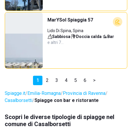
MarYSol Spiaggia 57
Lido Di Spina, Spina
Sabbiosa
·
Doccia calda
·
Bar
·
e altri 7…
1
2
3
4
5
6
>
Spiagge.it
Emilia-Romagna
Provincia di Ravenna
Casalborsetti
Spiagge con bar e ristorante
Scopri le diverse tipologie di spiagge nel
comune di Casalborsetti