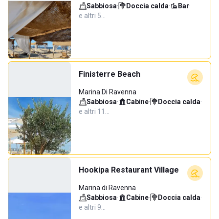
Sabbiosa
·
Doccia calda
·
Bar
·
e altri 5…
Finisterre Beach
Marina Di Ravenna
Sabbiosa
·
Cabine
·
Doccia calda
·
e altri 11…
Hookipa Restaurant Village
Marina di Ravenna
Sabbiosa
·
Cabine
·
Doccia calda
·
e altri 9…