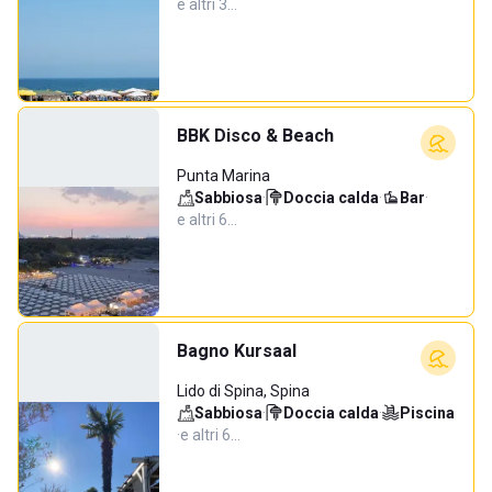
e altri 3…
BBK Disco & Beach
Punta Marina
Sabbiosa
·
Doccia calda
·
Bar
·
e altri 6…
Bagno Kursaal
Lido di Spina, Spina
Sabbiosa
·
Doccia calda
·
Piscina
·
e altri 6…