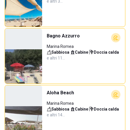
e altri 3…
Bagno Azzurro
Marina Romea
Sabbiosa
·
Cabine
·
Doccia calda
·
e altri 11…
Aloha Beach
Marina Romea
Sabbiosa
·
Cabine
·
Doccia calda
·
e altri 14…