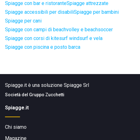
Spiagge con bar e ristorante
Spiagge attrezzate
Spiagge accessibili per disabili
Spiagge per bambini
Spiagge per cani
Spiagge con campi di beachvolley e beachsoccer
Spiagge con corsi di kitesurf windsurf e vela
Spiagge con piscina e posto barca
Spiagge.it è una soluzione Spiagge Srl
Società del
Gruppo Zucchetti
Spiagge.it
Chi siamo
Magazine