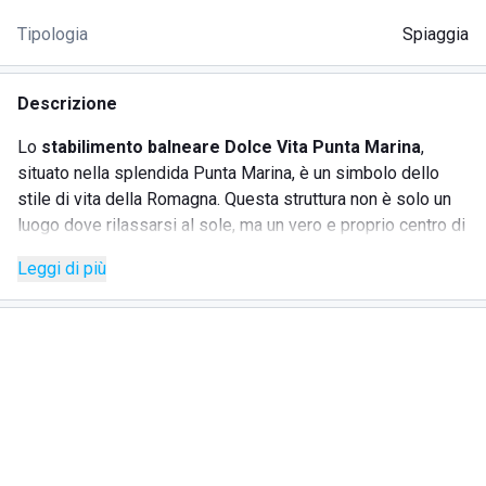
Tipologia
Spiaggia
Descrizione
Lo
stabilimento balneare Dolce Vita Punta Marina
,
situato nella splendida Punta Marina, è un simbolo dello
stile di vita della Romagna. Questa struttura non è solo un
luogo dove rilassarsi al sole, ma un vero e proprio centro di
divertimento e benessere per tutta la famiglia. L'ampia
Leggi di più
spiaggia è attrezzata con lettini e ombrelloni ben
distanziati, garantendo comfort e privacy. Inoltre, la
presenza di un vasto parcheggio rende l'accesso
particolarmente comodo.
SERVIZI
Lettini e ombrelloni distanziati