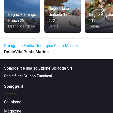
COME RAGGIUNGERE IL LIDO DOLCE VITA SPORT
Bagno Italia
Bagno Flamingo
Giuliana 121
Bagno Angela
Il lido è facilmente raggiungibile in auto, biciclette o
Beach 283
122
119
scooter grazie alla presenza di ampi spazi parcheggio
Milano Marittima
Cervia
Cervia
nelle vicinanze. La posizione strategica di Punta Marina
offre ottimi collegamenti con la città di Ravenna e altre
rinomate località della riviera romagnola.
Spiagge.it
Emilia-Romagna
Punta Marina
DolceVita Punta Marina
Spiagge.it è una soluzione Spiagge Srl
Società del
Gruppo Zucchetti
Spiagge.it
Chi siamo
Magazine