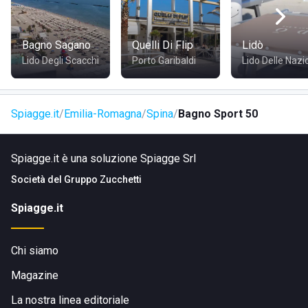
Campo da basket
Campo da calcio
Tavoli da ping pong
Bagno Sagano
Quelli Di Flip
Lidò
Ristorante
Lido Degli Scacchi
Porto Garibaldi
Lido Delle Nazi
RISTORAZIONE
Spiagge.it
Emilia-Romagna
Spina
Bagno Sport 50
Il ristorante del Bagno Sport si trova direttamente sulla
Spiagge.it è una soluzione Spiagge Srl
spiaggia e propone una cucina di mare con ingredienti
freschi e piatti ispirati alla tradizione locale. La struttura
Società del
Gruppo Zucchetti
affianca alla proposta gastronomica anche un contesto
Spiagge.it
rilassato, pensato per fermarsi a pranzo o per una pausa
sul mare.
Chi siamo
DOVE SI TROVA
Magazine
La nostra linea editoriale
Via Vene di Bellocchio, 43, 44029 Lido di Spina, Ferrara.