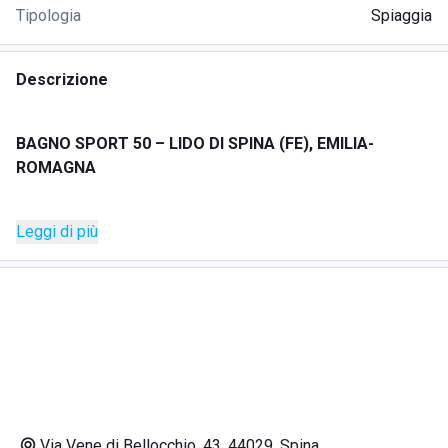
Tipologia
Spiaggia
Descrizione
BAGNO SPORT 50 – LIDO DI SPINA (FE), EMILIA-
ROMAGNA
Leggi di più
DESCRIZIONE
Bagno Sport 50 si trova a Lido di Spina, lungo la costa dei
Lidi Ferraresi, in una posizione fronte mare pensata per
vivere la spiaggia tra relax, servizi e attività all’aria aperta.
Lo stabilimento unisce l’esperienza balneare a una
proposta dedicata anche allo sport e alla convivialità sul
mare.
Via Vene di Bellocchio, 43, 44029, Spina