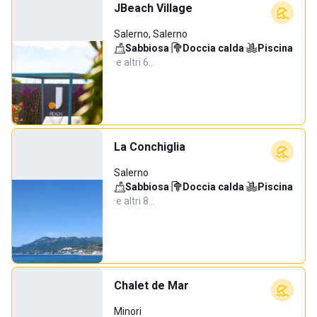
JBeach Village
Salerno, Salerno
Sabbiosa
·
Doccia calda
·
Piscina
·
e altri 6…
La Conchiglia
Salerno
Sabbiosa
·
Doccia calda
·
Piscina
·
e altri 8…
Chalet de Mar
Minori