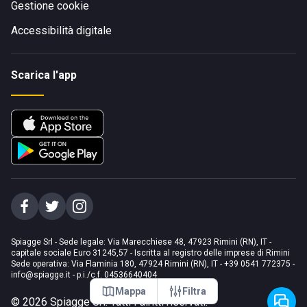
Gestione cookie
Accessibilità digitale
Scarica l'app
Spiagge Srl - Sede legale: Via Marecchiese 48, 47923 Rimini (RN), IT -
capitale sociale Euro 31245,57 - Iscritta al registro delle imprese di Rimini
Sede operativa: Via Flaminia 180, 47924 Rimini (RN), IT
-
+39 0541 772375
-
info@spiagge.it
- p.i./c.f. 04536640404
Mappa
Filtra
©
2026
Spiagge Srl. Tutti i diritti riservati.