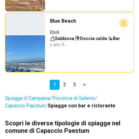
Blue Beach
Eboli
Sabbiosa
·
Doccia calda
·
Bar
·
e altri 9…
1
2
3
>
Spiagge.it
Campania
Provincia di Salerno
Capaccio Paestum
Spiagge con bar e ristorante
Scopri le diverse tipologie di spiagge nel
comune di Capaccio Paestum