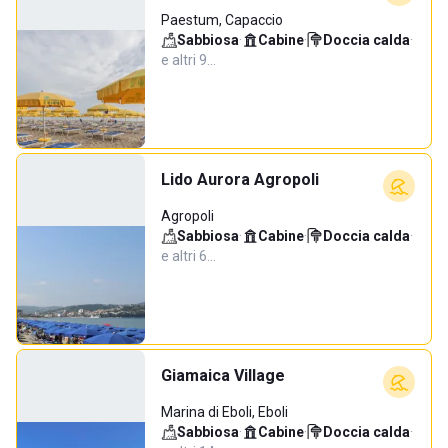
Paestum, Capaccio
Sabbiosa
·
Cabine
·
Doccia calda
·
e altri 9…
Lido Aurora Agropoli
Agropoli
Sabbiosa
·
Cabine
·
Doccia calda
·
e altri 6…
Giamaica Village
Marina di Eboli, Eboli
Sabbiosa
·
Cabine
·
Doccia calda
·