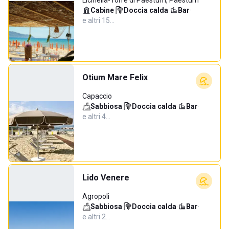
Licinella-Torre di Paestum, Paestum
Cabine
·
Doccia calda
·
Bar
·
e altri 15…
Otium Mare Felix
Capaccio
Sabbiosa
·
Doccia calda
·
Bar
·
e altri 4…
Lido Venere
Agropoli
Sabbiosa
·
Doccia calda
·
Bar
·
e altri 2…