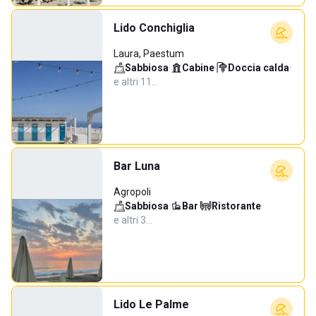
Lido Conchiglia
Laura, Paestum
Sabbiosa
·
Cabine
·
Doccia calda
·
e altri 11…
Bar Luna
Agropoli
Sabbiosa
·
Bar
·
Ristorante
·
e altri 3…
Lido Le Palme