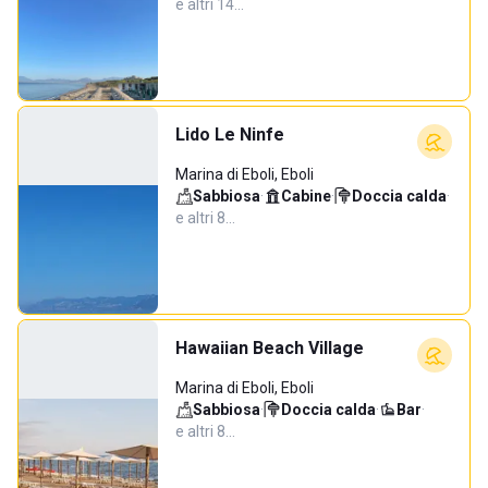
e altri 14…
Lido Le Ninfe
Marina di Eboli, Eboli
Sabbiosa
·
Cabine
·
Doccia calda
·
e altri 8…
Hawaiian Beach Village
Marina di Eboli, Eboli
Sabbiosa
·
Doccia calda
·
Bar
·
e altri 8…