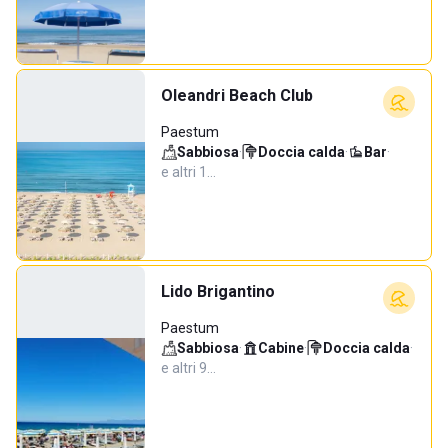
Oleandri Beach Club
Paestum
Sabbiosa
·
Doccia calda
·
Bar
·
e altri 1…
Lido Brigantino
Paestum
Sabbiosa
·
Cabine
·
Doccia calda
·
e altri 9…