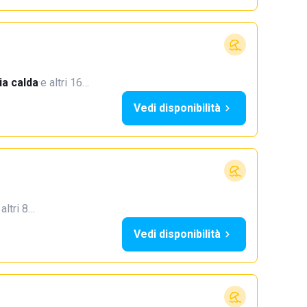
a calda
·
e altri 16…
Vedi disponibilità
 altri 8…
Vedi disponibilità