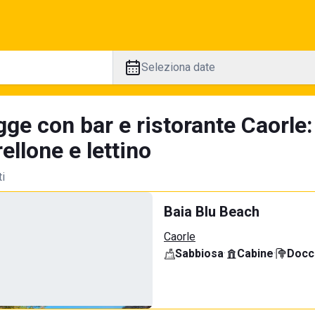
Seleziona date
ge con bar e ristorante Caorle:
llone e lettino
ti
Baia Blu Beach
Caorle
Sabbiosa
·
Cabine
·
Docci