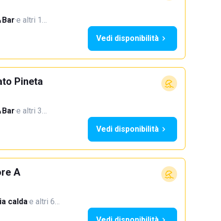
Bar
·
e altri 1…
Vedi disponibilità
to Pineta
Bar
·
e altri 3…
Vedi disponibilità
ore A
a calda
·
e altri 6…
Vedi disponibilità