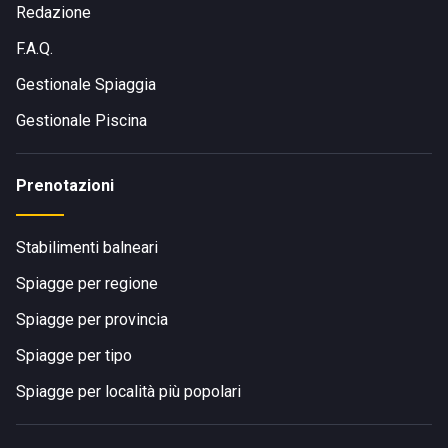
Redazione
COME RAGGIUNGERE LO STABILIMENTO BALNEARE
F.A.Q.
DUNA ROSSA
Gestionale Spiaggia
Gestionale Piscina
Lo stabilimento balneare Duna Rossa si trova in
Viale
Cherso 74/A
, in località Duna Verde, centro balneare del
Prenotazioni
comune di Caorle. La struttura dista solo 6 Km dal centro di
Caorle ed è dotata di ampio parcheggio interno.
Stabilimenti balneari
Spiagge per regione
Spiagge per provincia
Spiagge per tipo
Spiagge per località più popolari