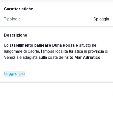
Caratteristiche
Tipologia
Spiaggia
Descrizione
Lo
stabilimento balneare Duna Rossa
è situato nel
lungomare di Caorle, famosa località turistica in provincia di
Venezia e adagiata sulla costa dell'
alto Mar Adriatico.
La struttura si distingue per i servizi offerti che si rivolgono
Leggi di più
in particolar modo alle
famiglie con bambini e ai giovani
.
La spiaggia attrezzata con servizio bagnino offre i
comfort
più richiesti dalla clientela per trascorrere una
giornata al mare in tranquillità: noleggio lettini, ombrelloni,
sdraio e cabine di varie dimensioni, docce calde e fredde,
servizi igienici. Il
personale
è accogliente e cordiale nel
garantire un servizio professionale.