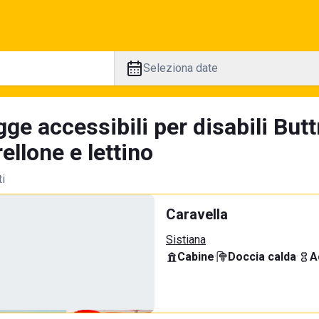
Seleziona date
ge accessibili per disabili Butt
llone e lettino
ti
Caravella
Sistiana
Cabine
·
Doccia calda
·
A