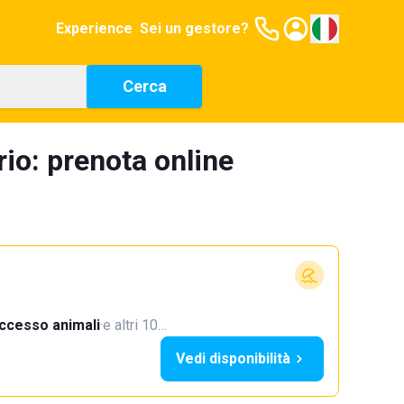
Experience
Sei un gestore?
Cerca
rio: prenota online
ccesso animali
·
e altri 10…
Vedi disponibilità