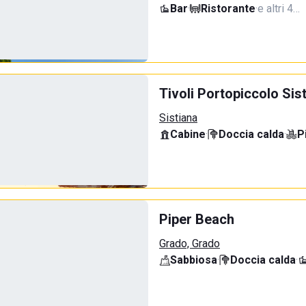
Bar
·
Ristorante
·
e altri 4…
Tivoli Portopiccolo Si
Sistiana
Cabine
·
Doccia calda
·
P
Piper Beach
Grado, Grado
Sabbiosa
·
Doccia calda
·