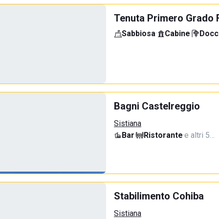
Tenuta Primero Grado 
Sabbiosa
·
Cabine
·
Docci
Bagni Castelreggio
Sistiana
Bar
·
Ristorante
·
e altri 5…
Stabilimento Cohiba
Sistiana