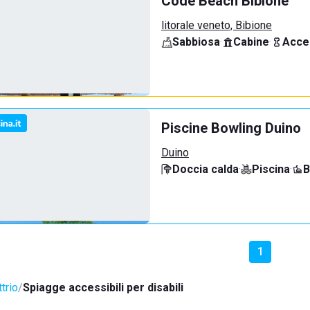
Code Beach Bibione
litorale veneto, Bibione
Sabbiosa
·
Cabine
·
Acce
Piscine Bowling Duino
Duino
Doccia calda
·
Piscina
·
B
1
trio
Spiagge accessibili per disabili