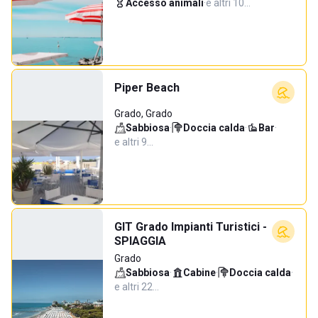
Accesso animali
·
e altri 10…
Piper Beach
Grado, Grado
Sabbiosa
·
Doccia calda
·
Bar
·
e altri 9…
GIT Grado Impianti Turistici -
SPIAGGIA
Grado
Sabbiosa
·
Cabine
·
Doccia calda
·
e altri 22…