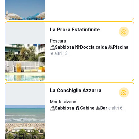
La Prora Estatinfinite
Pescara
Sabbiosa
·
Doccia calda
·
Piscina
·
e altri 13…
La Conchiglia Azzurra
Montesilvano
Sabbiosa
·
Cabine
·
Bar
·
e altri 6…