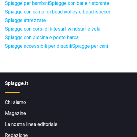
Spiagge per bambini
Spiagge con bar e ristorante
Spiagge con campi di beachvolley e beachsoccer
Spiagge attrezzate
Spiagge con corsi di kitesurf windsurf e vela
Spiagge con piscina e posto barca
Spiagge accessibili per disabili
Spiagge per cani
Spiagge.it
Chi siamo
Magazine
La nostra linea editoriale
Redazione