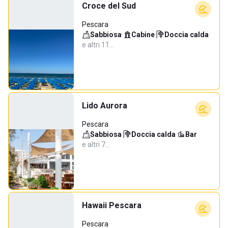
Croce del Sud
Pescara
Sabbiosa
·
Cabine
·
Doccia calda
·
e altri 11…
Lido Aurora
Pescara
Sabbiosa
·
Doccia calda
·
Bar
·
e altri 7…
Hawaii Pescara
Pescara