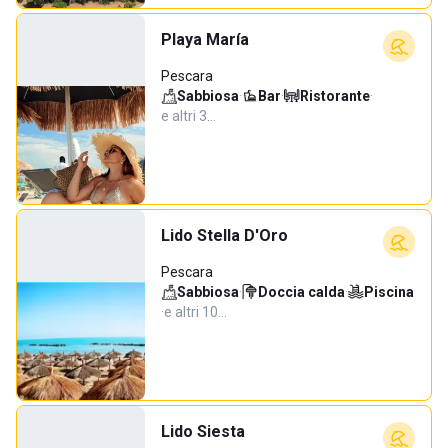
Playa María
Pescara
Sabbiosa
·
Bar
·
Ristorante
·
e altri 3…
Lido Stella D'Oro
Pescara
Sabbiosa
·
Doccia calda
·
Piscina
·
e altri 10…
Lido Siesta