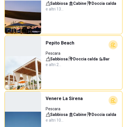
Sabbiosa
·
Cabine
·
Doccia calda
·
e altri 13…
Pepito Beach
Pescara
Sabbiosa
·
Doccia calda
·
Bar
·
e altri 2…
Venere La Sirena
Pescara
Sabbiosa
·
Cabine
·
Doccia calda
·
e altri 10…