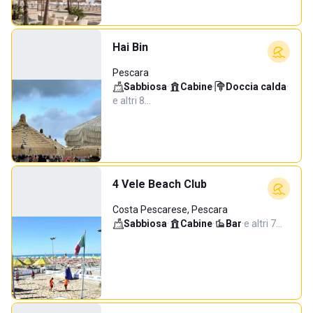
Hai Bin
Pescara
Sabbiosa
·
Cabine
·
Doccia calda
·
e altri 8…
4 Vele Beach Club
Costa Pescarese, Pescara
Sabbiosa
·
Cabine
·
Bar
·
e altri 7…