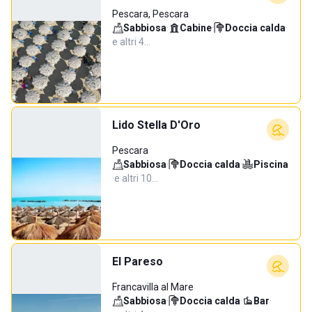
Pescara, Pescara
Sabbiosa
·
Cabine
·
Doccia calda
·
e altri 4…
Lido Stella D'Oro
Pescara
Sabbiosa
·
Doccia calda
·
Piscina
·
e altri 10…
El Pareso
Francavilla al Mare
Sabbiosa
·
Doccia calda
·
Bar
·