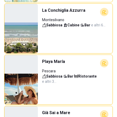
La Conchiglia Azzurra
Montesilvano
Sabbiosa
·
Cabine
·
Bar
·
e altri 6…
Playa María
Pescara
Sabbiosa
·
Bar
·
Ristorante
·
e altri 3…
Già Sai a Mare