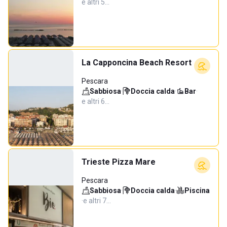
e altri 5…
La Capponcina Beach Resort
Pescara
Sabbiosa
·
Doccia calda
·
Bar
·
e altri 6…
Trieste Pizza Mare
Pescara
Sabbiosa
·
Doccia calda
·
Piscina
·
e altri 7…