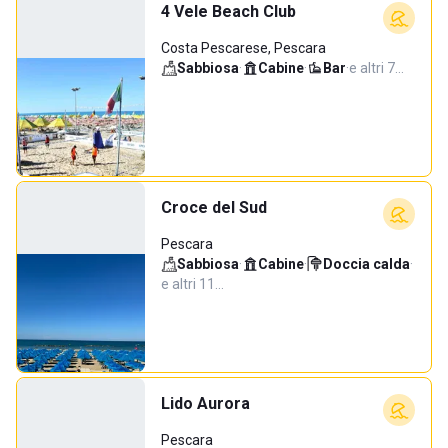
4 Vele Beach Club
Costa Pescarese, Pescara
Sabbiosa
·
Cabine
·
Bar
·
e altri 7…
Croce del Sud
Pescara
Sabbiosa
·
Cabine
·
Doccia calda
·
e altri 11…
Lido Aurora
Pescara