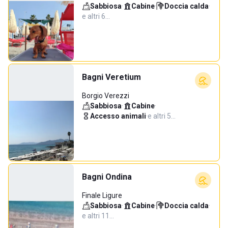
Sabbiosa
·
Cabine
·
Doccia calda
·
e altri 6…
Bagni Veretium
Borgio Verezzi
Sabbiosa
·
Cabine
·
Accesso animali
·
e altri 5…
Bagni Ondina
Finale Ligure
Sabbiosa
·
Cabine
·
Doccia calda
·
e altri 11…