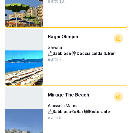
e altri 10…
Bagni Olimpia
Savona
Sabbiosa
·
Doccia calda
·
Bar
·
e altri 7…
Mirage The Beach
Albissola Marina
Sabbiosa
·
Bar
·
Ristorante
·
e altri 5…