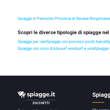
Spiagge.it
Piemonte
Provincia di Novara
Borgomane
Scopri le diverse tipologie di spiagge 
Spiagge per cani
Spiagge con piscina e posto barca
Sp
Spiagge con corsi di kitesurf windsurf e vela
Spiagge 
Spiagg