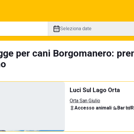
Seleziona date
gge per cani Borgomanero: pren
no
Luci Sul Lago Orta
Orta San Giulio
Accesso animali
·
Bar
·
R