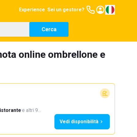
Experience
Sei un gestore?
Cerca
ota online ombrellone e
istorante
·
e altri 9…
Vedi disponibilità