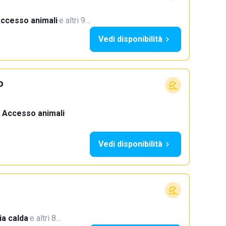
ccesso animali
·
e altri 9…
Vedi disponibilità
o
Accesso animali
·
Vedi disponibilità
a calda
·
e altri 8…