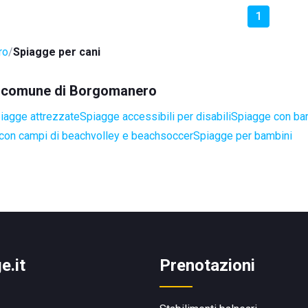
1
ro
Spiagge per cani
nel comune di Borgomanero
iagge attrezzate
Spiagge accessibili per disabili
Spiagge con bar
con campi di beachvolley e beachsoccer
Spiagge per bambini
e.it
Prenotazioni