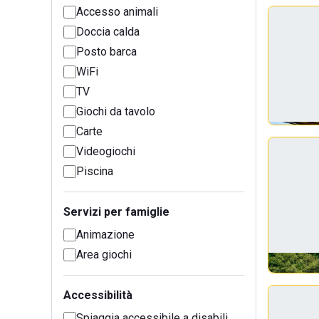
Accesso animali
Doccia calda
Posto barca
WiFi
TV
Giochi da tavolo
Carte
Videogiochi
Piscina
Servizi per famiglie
Animazione
Area giochi
Accessibilità
Spiaggia accessibile a disabili