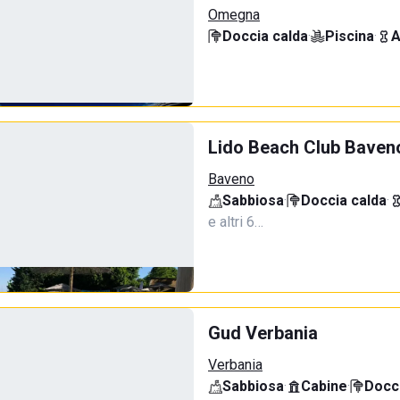
Omegna
Doccia calda
·
Piscina
·
A
Lido Beach Club Baven
Baveno
Sabbiosa
·
Doccia calda
·
e altri 6…
Gud Verbania
Verbania
Sabbiosa
·
Cabine
·
Docci