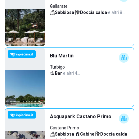
Gallarate
Sabbiosa
·
Doccia calda
·
e altri 8…
Blu Martin
Turbigo
Bar
·
e altri 4…
Acquapark Castano Primo
Castano Primo
Sabbiosa
·
Cabine
·
Doccia calda
·