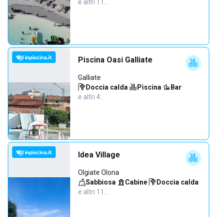
e altri 11…
Piscina Oasi Galliate
Galliate
Doccia calda
·
Piscina
·
Bar
·
e altri 4…
Idea Village
Olgiate Olona
Sabbiosa
·
Cabine
·
Doccia calda
·
e altri 11…