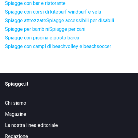
Spiagge con bar e ristorante
Spiagge con corsi di kitesurf windsurf e vela
Spiagge attrezzate
Spiagge accessibili per disabili
Spiagge per bambini
Spiagge per cani
Spiagge con piscina e posto barca
Spiagge con campi di beachvolley e beachsoccer
Spiagge.it
Chi siamo
Magazine
La nostra linea editoriale
Redazione