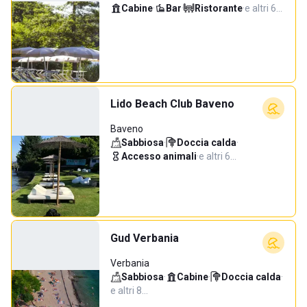
Cabine
·
Bar
·
Ristorante
·
e altri 6…
Lido Beach Club Baveno
Baveno
Sabbiosa
·
Doccia calda
·
Accesso animali
·
e altri 6…
Gud Verbania
Verbania
Sabbiosa
·
Cabine
·
Doccia calda
·
e altri 8…