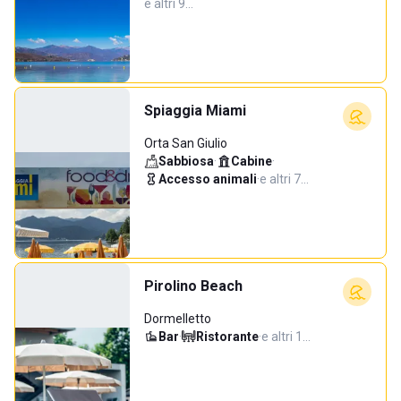
e altri 9…
Spiaggia Miami
Orta San Giulio
Sabbiosa
·
Cabine
·
Accesso animali
·
e altri 7…
Pirolino Beach
Dormelletto
Bar
·
Ristorante
·
e altri 1…