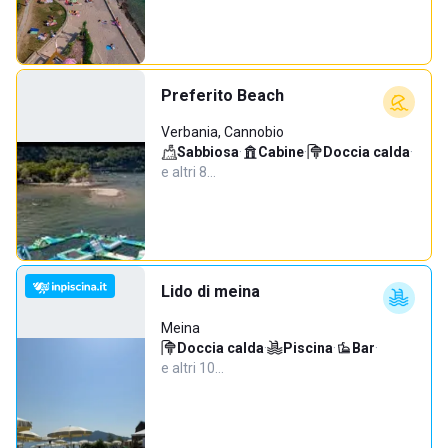
Preferito Beach
Verbania, Cannobio
Sabbiosa
·
Cabine
·
Doccia calda
·
e altri 8…
Lido di meina
Meina
Doccia calda
·
Piscina
·
Bar
·
e altri 10…