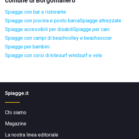
comune di Borgomanero
Spiagge con bar e ristorante
Spiagge con piscina e posto barca
Spiagge attrezzate
Spiagge accessibili per disabili
Spiagge per cani
Spiagge con campi di beachvolley e beachsoccer
Spiagge per bambini
Spiagge con corsi di kitesurf windsurf e vela
Spiagge.it
Chi siamo
Magazine
La nostra linea editoriale