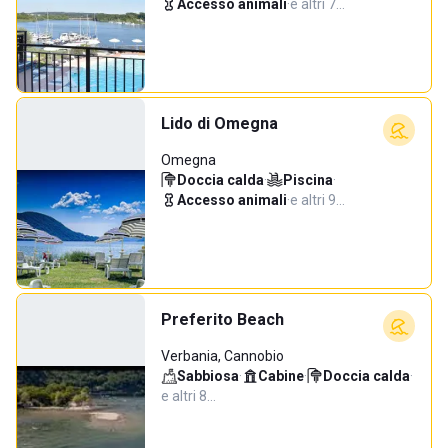
Accesso animali
·
e altri 7…
Lido di Omegna
Omegna
Doccia calda
·
Piscina
·
Accesso animali
·
e altri 9…
Preferito Beach
Verbania, Cannobio
Sabbiosa
·
Cabine
·
Doccia calda
·
e altri 8…