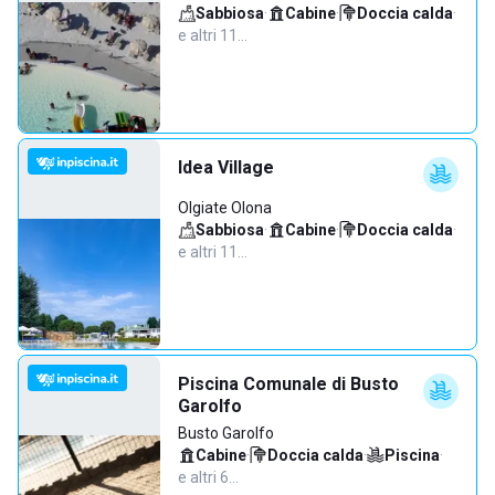
Sabbiosa
·
Cabine
·
Doccia calda
·
e altri 11…
Idea Village
Olgiate Olona
Sabbiosa
·
Cabine
·
Doccia calda
·
e altri 11…
Piscina Comunale di Busto
Garolfo
Busto Garolfo
Cabine
·
Doccia calda
·
Piscina
·
e altri 6…