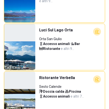
e altri 9…
Luci Sul Lago Orta
Orta San Giulio
Accesso animali
·
Bar
·
Ristorante
·
e altri 9…
Ristorante Verbella
Sesto Calende
Doccia calda
·
Piscina
·
Accesso animali
·
e altri 7…