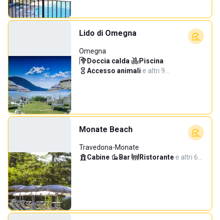
Lido di Omegna
Omegna
Doccia calda
·
Piscina
·
Accesso animali
·
e altri 9…
Monate Beach
Travedona-Monate
Cabine
·
Bar
·
Ristorante
·
e altri 6…