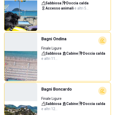
Sabbiosa
·
Doccia calda
·
Accesso animali
·
e altri 5…
Bagni Ondina
Finale Ligure
Sabbiosa
·
Cabine
·
Doccia calda
·
e altri 11…
Bagni Boncardo
Finale Ligure
Sabbiosa
·
Cabine
·
Doccia calda
·
e altri 12…