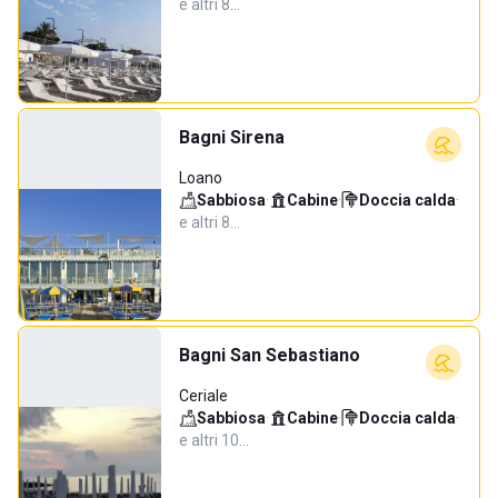
e altri 8…
Bagni Sirena
Loano
Sabbiosa
·
Cabine
·
Doccia calda
·
e altri 8…
Bagni San Sebastiano
Ceriale
Sabbiosa
·
Cabine
·
Doccia calda
·
e altri 10…