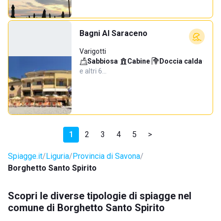
Bagni Al Saraceno
Varigotti
Sabbiosa
·
Cabine
·
Doccia calda
·
e altri 6…
1
2
3
4
5
>
Spiagge.it
Liguria
Provincia di Savona
Borghetto Santo Spirito
Scopri le diverse tipologie di spiagge nel
comune di Borghetto Santo Spirito