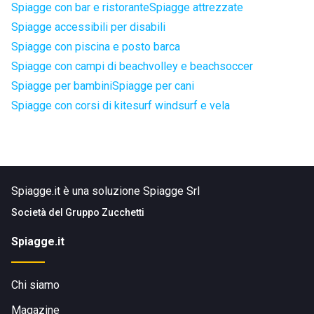
Spiagge con bar e ristorante
Spiagge attrezzate
Spiagge accessibili per disabili
Spiagge con piscina e posto barca
Spiagge con campi di beachvolley e beachsoccer
Spiagge per bambini
Spiagge per cani
Spiagge con corsi di kitesurf windsurf e vela
Spiagge.it è una soluzione Spiagge Srl
Società del
Gruppo Zucchetti
Spiagge.it
Chi siamo
Magazine