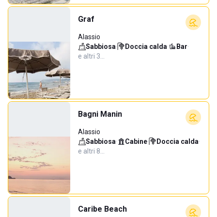
Graf
Alassio
Sabbiosa
·
Doccia calda
·
Bar
·
e altri 3…
Bagni Manin
Alassio
Sabbiosa
·
Cabine
·
Doccia calda
·
e altri 8…
Caribe Beach