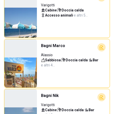
Varigotti
Cabine
·
Doccia calda
·
Accesso animali
·
e altri 5…
Bagni Marco
Alassio
Sabbiosa
·
Doccia calda
·
Bar
·
e altri 4…
Bagni Nik
Varigotti
Cabine
·
Doccia calda
·
Bar
·