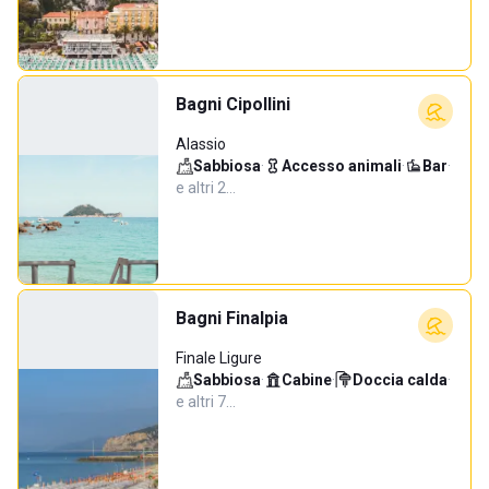
Bagni Cipollini
Alassio
Sabbiosa
·
Accesso animali
·
Bar
·
e altri 2…
Bagni Finalpia
Finale Ligure
Sabbiosa
·
Cabine
·
Doccia calda
·
e altri 7…