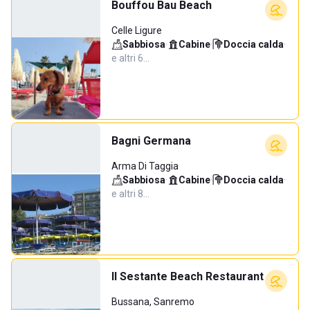
Bouffou Bau Beach
Celle Ligure
Sabbiosa
·
Cabine
·
Doccia calda
·
e altri 6…
Bagni Germana
Arma Di Taggia
Sabbiosa
·
Cabine
·
Doccia calda
·
e altri 8…
Il Sestante Beach Restaurant
Bussana, Sanremo