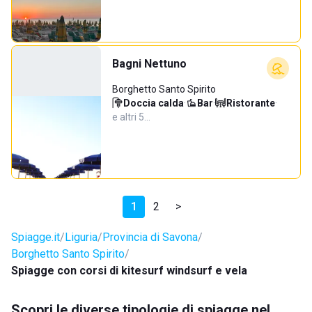
Bagni Nettuno
Borghetto Santo Spirito
Doccia calda
·
Bar
·
Ristorante
·
e altri 5…
1
2
>
Spiagge.it
Liguria
Provincia di Savona
Borghetto Santo Spirito
Spiagge con corsi di kitesurf windsurf e vela
Scopri le diverse tipologie di spiagge nel