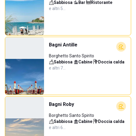
Sabbiosa
·
Bar
·
Ristorante
·
e altri 5…
Bagni Antille
Borghetto Santo Spirito
Sabbiosa
·
Cabine
·
Doccia calda
·
e altri 7…
Bagni Roby
Borghetto Santo Spirito
Sabbiosa
·
Cabine
·
Doccia calda
·
e altri 6…