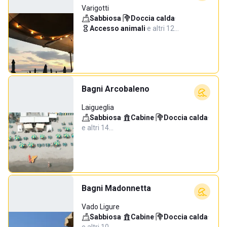
Varigotti
Sabbiosa
·
Doccia calda
·
Accesso animali
·
e altri 12…
Bagni Arcobaleno
Laigueglia
Sabbiosa
·
Cabine
·
Doccia calda
·
e altri 14…
Bagni Madonnetta
Vado Ligure
Sabbiosa
·
Cabine
·
Doccia calda
·