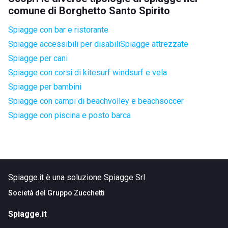
comune di Borghetto Santo Spirito
Spiagge con bar e ristorante
Spiagge accessibili per disabili
Spiagge attrezzate
Spiagge per cani
Spiagge con corsi di kitesurf windsurf e vela
Spiagge per bambini
Spiagge con campi di beachvolley e beachsoccer
Spiagge con piscina e posto barca
Spiagge.it è una soluzione Spiagge Srl
Società del
Gruppo Zucchetti
Spiagge.it