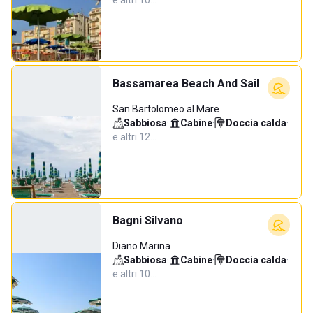
e altri 10…
Bassamarea Beach And Sail
San Bartolomeo al Mare
Sabbiosa
·
Cabine
·
Doccia calda
·
e altri 12…
Bagni Silvano
Diano Marina
Sabbiosa
·
Cabine
·
Doccia calda
·
e altri 10…