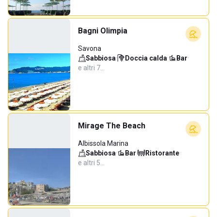
Bagni Olimpia
Savona
Sabbiosa
·
Doccia calda
·
Bar
·
e altri 7…
Mirage The Beach
Albissola Marina
Sabbiosa
·
Bar
·
Ristorante
·
e altri 5…